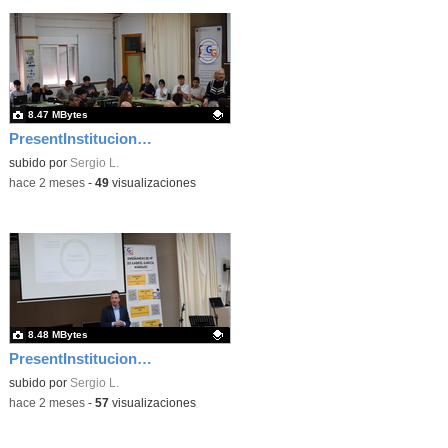
8.47 MBytes
PresentInstitucional 5
Contenido educativo.
subido por
Sergio L.
-
hace 2 meses
-
49
visualizaciones
8.48 MBytes
PresentInstitucional 1
Contenido educativo.
subido por
Sergio L.
-
hace 2 meses
-
57
visualizaciones