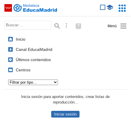
Mediateca de EducaMadrid
Saltar navegación
Servic
Educa
Palabra o frase:
Búsqueda avanzada
Ayuda
(en
ventana
Inicio
nueva)
Canal EducaMadrid
Últimos contenidos
Centros
Tipo de contenido:
Inicia sesión para aportar contenidos, crear listas de
reproducción...
Iniciar sesión