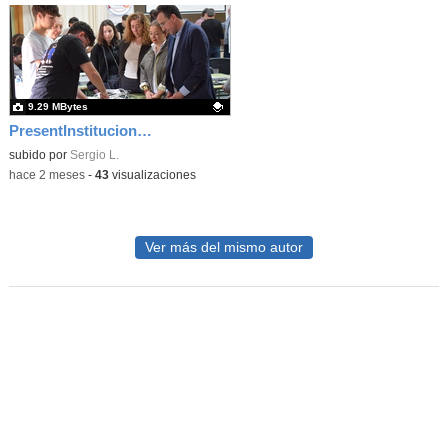
9.29 MBytes
PresentInstitucional 4
Contenido educativo.
subido por
Sergio L.
-
hace 2 meses
-
43
visualizaciones
Ver más del mismo autor