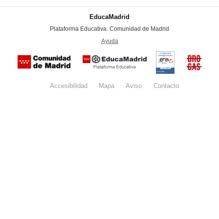
EducaMadrid
-
Plataforma Educativa. Comunidad de Madrid
-
Ayuda
(en ventana nueva)
Certificación
Buzón
de
anónim
conformidad
del Pla
con el
Regiona
Esquema
contra l
Nacional de
Accesibilidad
Mapa
web
Aviso
legal
Contacto
Drogas 
Seguridad
la
(categoría
Comunid
MEDIA). El
de Madr
documento
se abrirá en
ventana
nueva.