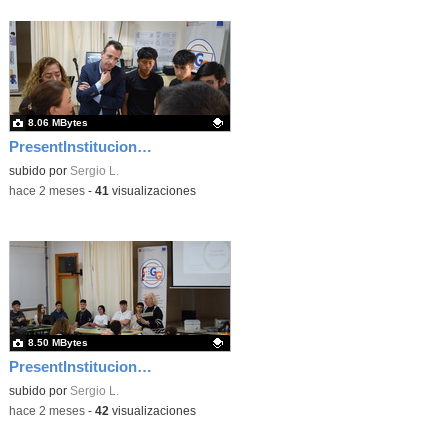
8.06 MBytes
PresentInstitucional 7
Contenido educativo.
subido por
Sergio L.
-
hace 2 meses
-
41
visualizaciones
8.50 MBytes
PresentInstitucional 3
Contenido educativo.
subido por
Sergio L.
-
hace 2 meses
-
42
visualizaciones