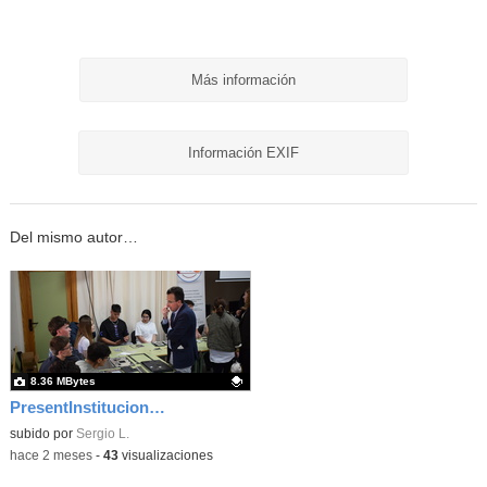
Más información
Información EXIF
Del mismo autor…
8.36 MBytes
PresentInstitucional 2
Contenido educativo.
subido por
Sergio L.
-
hace 2 meses
-
43
visualizaciones