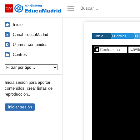
Mediateca de EducaMadrid
Saltar navegación
Palabra o frase:
Inicio
Canal EducaMadrid
Inicio
Centros
C
Últimos contenidos
Contenido protegido…
Centros
Tipo de contenido:
Inicia sesión para aportar
contenidos, crear listas de
reproducción...
Iniciar sesión