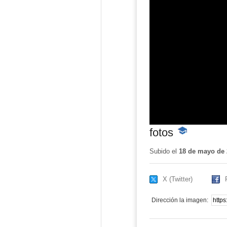
fotos
-
Contenido
educativo
Subido el
18 de mayo de 
X (Twitter)
Dirección la imagen: