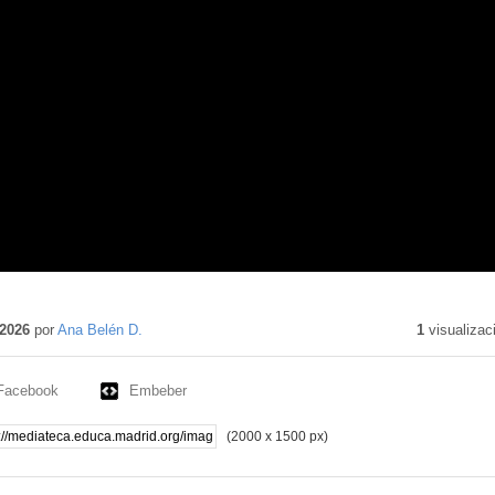
2026
por
Ana Belén D.
1
visualizac
Facebook
Embeber
(2000 x 1500 px)