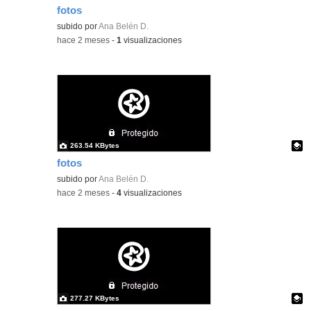
fotos
Contenido educativo.
subido por
Ana Belén D.
-
hace 2 meses
-
1
visualizaciones
263.54 KBytes
fotos
Contenido educativo.
subido por
Ana Belén D.
-
hace 2 meses
-
4
visualizaciones
277.27 KBytes