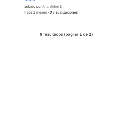
Contenido educativo.
subido por
Ana Belén D.
-
hace 2 meses
-
3
visualizaciones
6
resultados (página
1
de
1
)