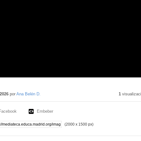
2026
por
Ana Belén D.
1
visualizac
Facebook
Embeber
(2000 x 1500 px)