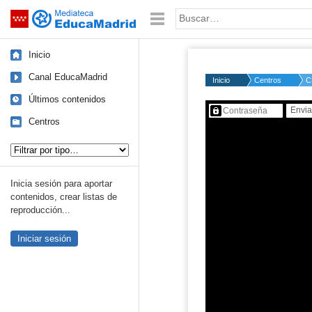
Mediateca de EducaMadrid
Saltar navegación
Palabra o frase:
Inicio
Canal EducaMadrid
Inicio
Centros
C
Últimos contenidos
Contenido protegido…
Centros
Tipo de contenido:
Inicia sesión para aportar
contenidos, crear listas de
reproducción...
Iniciar sesión