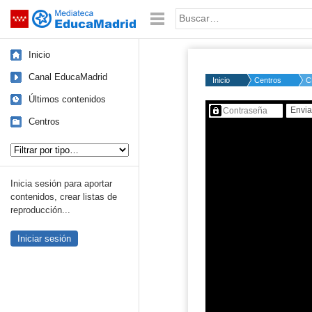
Mediateca de EducaMadrid
Saltar navegación
Palabra o frase:
Inicio
Canal EducaMadrid
Inicio
Centros
C
Últimos contenidos
Contenido protegido…
Centros
Tipo de contenido:
Inicia sesión para aportar
contenidos, crear listas de
reproducción...
Iniciar sesión