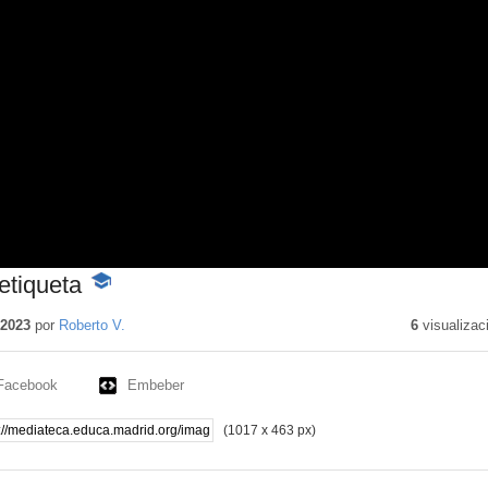
etiqueta
-
Contenido
educativo
 2023
por
Roberto V.
6
visualizac
Facebook
Embeber
(1017 x 463 px)