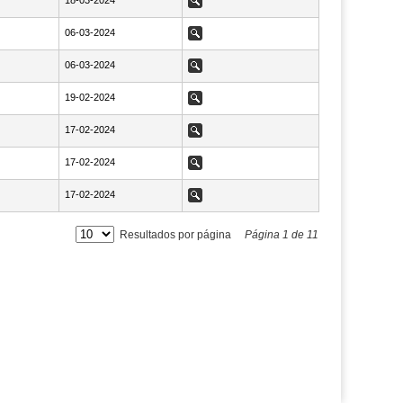
NaN18-03-2024
18-03-2024
Ver
NaN06-03-2024
06-03-2024
Ver
NaN06-03-2024
06-03-2024
Ver
NaN19-02-2024
19-02-2024
Ver
NaN17-02-2024
17-02-2024
Ver
NaN17-02-2024
17-02-2024
Ver
NaN17-02-2024
17-02-2024
Ver
Resultados por página
Página
1
de
11