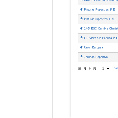
DIA DE LA MUJER-SUFR
Pinturas Rupestres 1º E
Pinturas rupestres 1º d
2º-3º ESO Cumbre Climáti
GH Visita a la Pedriza 1º
Unión Europea
- Contenido
Jornada Deportiva
- Conte
Ve