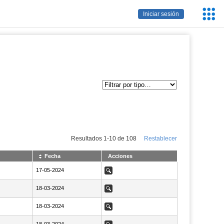
Servic
Iniciar sesión
Educa
Resultados
1
-
10
de
108
Restablecer
Fecha
Acciones
NaN17-05-2024
17-05-2024
Ver
NaN18-03-2024
18-03-2024
Ver
NaN18-03-2024
18-03-2024
Ver