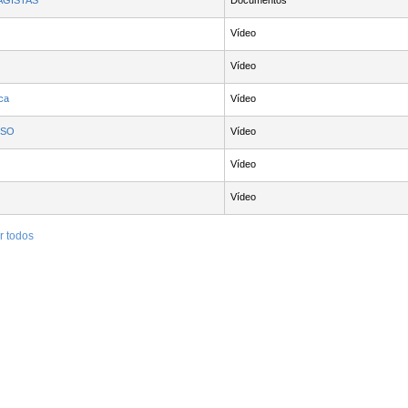
AGISTAS
Documentos
Vídeo
Vídeo
ca
- Contenido educativo
Vídeo
 ESO
- Contenido educativo
Vídeo
 educativo
Vídeo
nido educativo
Vídeo
r todos