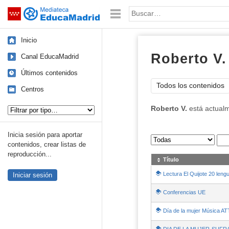
Mediateca de EducaMadrid
Saltar navegación
Palabra o frase:
Inicio
Roberto V.
Canal EducaMadrid
Últimos contenidos
Todos los contenidos
Centros
Tipo de contenido:
Roberto V.
está actual
Inicia sesión para aportar
Sus archivos
:
contenidos, crear listas de
reproducción...
Título
Lectura El Quijote 20 leng
Iniciar sesión
Conferencias UE
- Conteni
Día de la mujer Música A