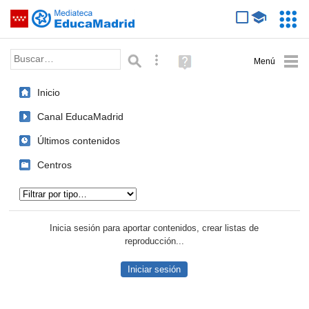
Mediateca de EducaMadrid
Saltar navegación
Servic
Educa
Palabra o frase:
Búsqueda avanzada
Ayuda
(en
ventana
Inicio
nueva)
Canal EducaMadrid
Últimos contenidos
Centros
Tipo de contenido:
Inicia sesión para aportar contenidos, crear listas de
reproducción...
Iniciar sesión