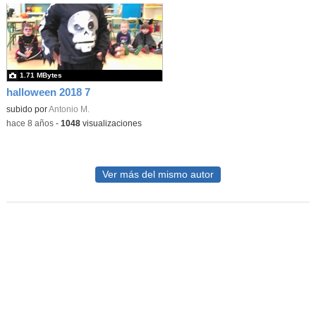
1.71 MBytes
halloween 2018 7
subido por
Antonio M.
-
hace 8 años
-
1048
visualizaciones
Ver más del mismo autor