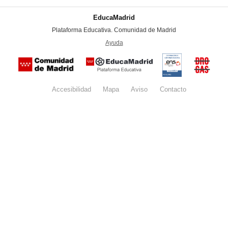
EducaMadrid
-
Plataforma Educativa. Comunidad de Madrid
-
Ayuda
(en ventana nueva)
Certificación
Buzón
de
anónim
conformidad
del Pla
con el
Regiona
Esquema
contra l
Nacional de
Accesibilidad
Mapa
web
Aviso
legal
Contacto
Drogas 
Seguridad
la
(categoría
Comunid
MEDIA). El
de Madr
documento
se abrirá en
ventana
nueva.