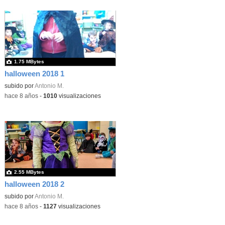
1.75 MBytes
halloween 2018 1
subido por
Antonio M.
-
hace 8 años
-
1010
visualizaciones
2.55 MBytes
halloween 2018 2
subido por
Antonio M.
-
hace 8 años
-
1127
visualizaciones