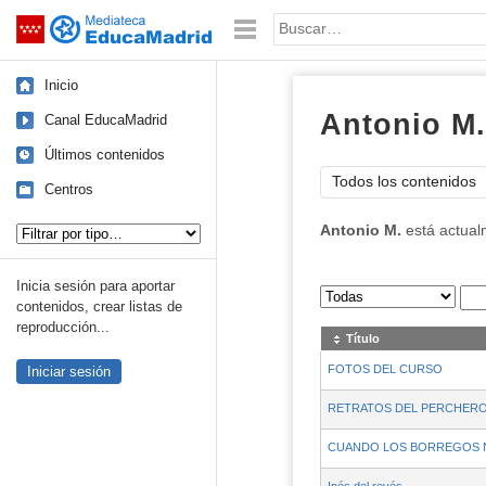
Mediateca de EducaMadrid
Saltar navegación
Palabra o frase:
Inicio
Antonio M.
Canal EducaMadrid
Últimos contenidos
Todos los contenidos
Centros
Tipo de contenido:
Antonio M.
está actual
Inicia sesión para aportar
Sus archivos
:
contenidos, crear listas de
reproducción...
Título
FOTOS DEL CURSO
Iniciar sesión
RETRATOS DEL PERCHER
CUANDO LOS BORREGOS 