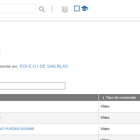
Búsqueda avanzada
Ayuda
(en
ventana
nueva)
Tipo de contenido:
mente en:
EOI E.O.I.DE SAN BLAS
Tipo de contenido
Vídeo
O
Vídeo
NO PUEDEN DORMIR
Vídeo