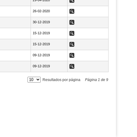
NaN29-04-2020
29-04-2020
Ver
NaN26-02-2020
26-02-2020
Ver
NaN30-12-2019
30-12-2019
Ver
NaN15-12-2019
15-12-2019
Ver
NaN15-12-2019
15-12-2019
Ver
NaN09-12-2019
09-12-2019
Ver
NaN09-12-2019
09-12-2019
Ver
Resultados por página
Página
1
de
9