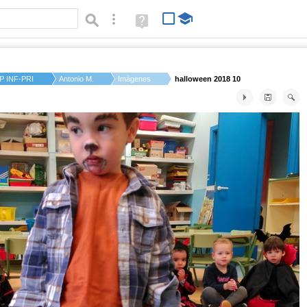
Búsqueda avanzada
Ayuda
(en
ventana
nueva)
P INF-PRI JUAN GRIS
Antonio M.
Imágenes
halloween 2018 10