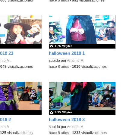
1060
visualizaciones
-
hace 8 años
-
992
visualizaciones
1.75 MBytes
018 23
halloween 2018 1
nio M.
subido por
Antonio M.
1043
visualizaciones
-
hace 8 años
-
1010
visualizaciones
2.39 MBytes
018 2
halloween 2018 3
nio M.
subido por
Antonio M.
1125
visualizaciones
-
hace 8 años
-
1233
visualizaciones