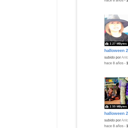
-
hace 8 años
-
2.27 MBytes
halloween 2
subido por
Anto
-
hace 8 años
-
2.55 MBytes
halloween 2
subido por
Anto
-
hace 8 años
-