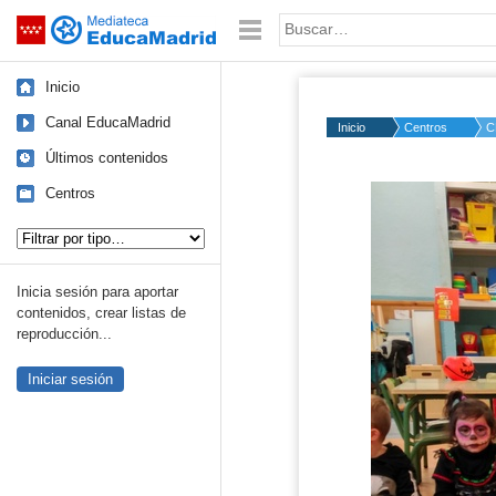
Mediateca de EducaMadrid
Saltar navegación
Palabra o frase:
Inicio
Canal EducaMadrid
Inicio
Centros
C
Últimos contenidos
Centros
Tipo de contenido:
Inicia sesión para aportar
contenidos, crear listas de
reproducción...
Iniciar sesión