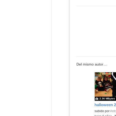
Del mismo autor…
2.36 MBytes
halloween 2
subido por
Anto