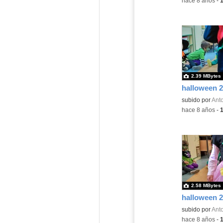
-
hace 8 años
-
2.39 MBytes
halloween 2
subido por
Anto
-
hace 8 años
-
2.58 MBytes
halloween 2
subido por
Anto
-
hace 8 años
-