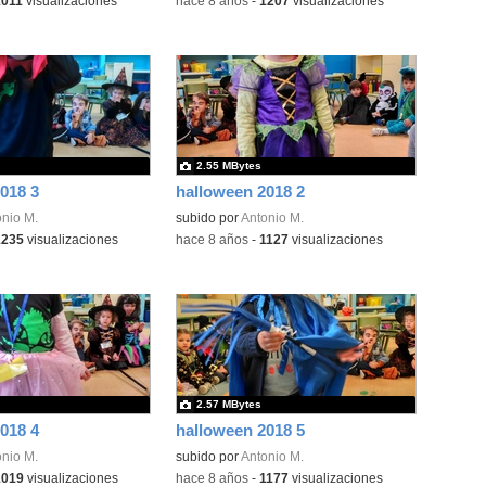
1011
visualizaciones
-
hace 8 años
-
1207
visualizaciones
2.55 MBytes
018 3
halloween 2018 2
nio M.
subido por
Antonio M.
1235
visualizaciones
-
hace 8 años
-
1127
visualizaciones
2.57 MBytes
018 4
halloween 2018 5
nio M.
subido por
Antonio M.
1019
visualizaciones
-
hace 8 años
-
1177
visualizaciones