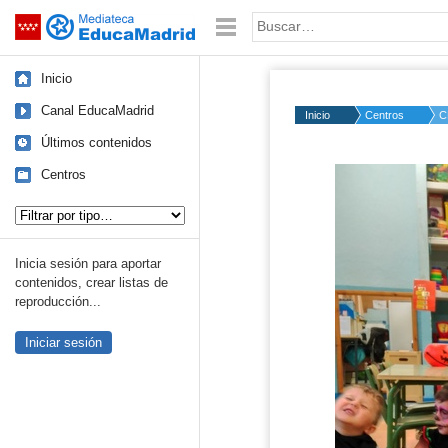
Mediateca de EducaMadrid
Saltar navegación
Palabra o frase:
Inicio
Canal EducaMadrid
Inicio
Centros
C
Últimos contenidos
Centros
Tipo de contenido:
Inicia sesión para aportar
contenidos, crear listas de
reproducción...
Iniciar sesión