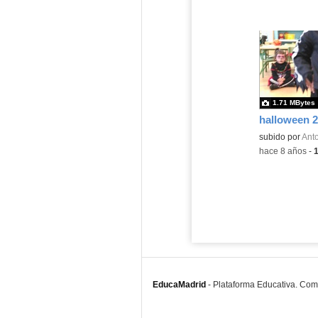
1.71 MBytes
halloween 2
subido por
Anto
-
hace 8 años
-
EducaMadrid
-
Plataforma Educativa. Co