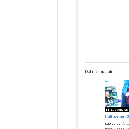
Del mismo autor…
1.75 MBytes
halloween 2
subido por
Anto