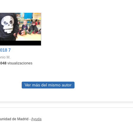
018 7
nio M.
1048
visualizaciones
Ver más del mismo autor
munidad de Madrid
-
Ayuda
(en ventana nueva)