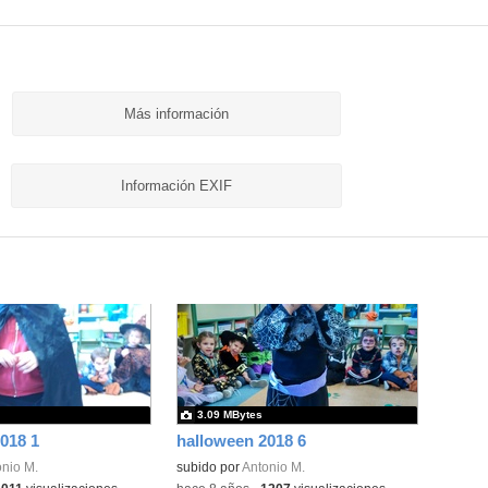
Más información
Información EXIF
3.09 MBytes
018 1
halloween 2018 6
nio M.
subido por
Antonio M.