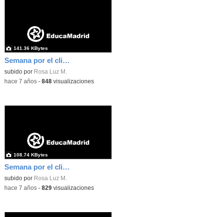
141.36 KBytes
Semana por el clima 3
subido por
Rosa Luz M.
-
hace 7 años
-
848
visualizaciones
108.74 KBytes
Semana por el clima 2
subido por
Rosa Luz M.
-
hace 7 años
-
829
visualizaciones