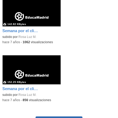
142.82 KBytes
Semana por el clima 4
subido por
Rosa Luz M.
-
hace 7 años
-
1062
visualizaciones
152.25 KBytes
Semana por el clima 5
subido por
Rosa Luz M.
-
hace 7 años
-
856
visualizaciones