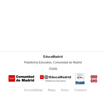
EducaMadrid
-
Plataforma Educativa. Comunidad de Madrid
-
Ayuda
(en ventana nueva)
Certificación
Buzón
de
anónim
conformidad
del Pla
con el
Regiona
Esquema
contra l
Nacional de
Accesibilidad
Mapa
web
Aviso
legal
Contacto
Drogas 
Seguridad
la
(categoría
Comunid
MEDIA). El
de Madr
documento
se abrirá en
ventana