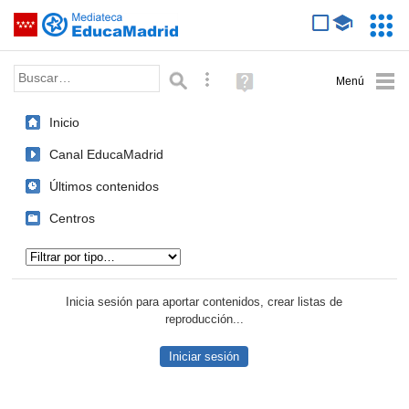
Mediateca de EducaMadrid
Saltar navegación
Servic
Educa
Palabra o frase:
Búsqueda avanzada
Ayuda
(en
ventana
Inicio
nueva)
Canal EducaMadrid
Últimos contenidos
Centros
Tipo de contenido:
Inicia sesión para aportar contenidos, crear listas de
reproducción...
Iniciar sesión