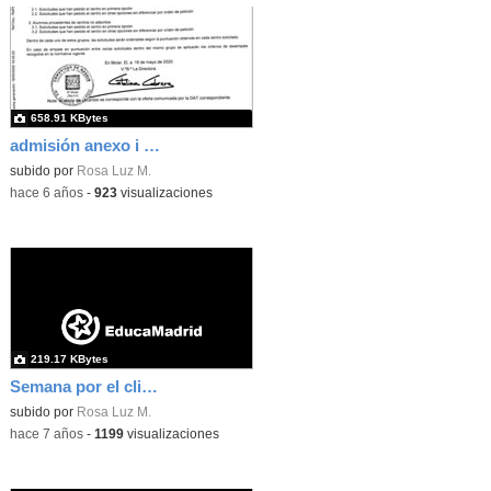
658.91 KBytes
admisión anexo i pag.2
subido por
Rosa Luz M.
-
hace 6 años
-
923
visualizaciones
219.17 KBytes
Semana por el clima 1
subido por
Rosa Luz M.
-
hace 7 años
-
1199
visualizaciones