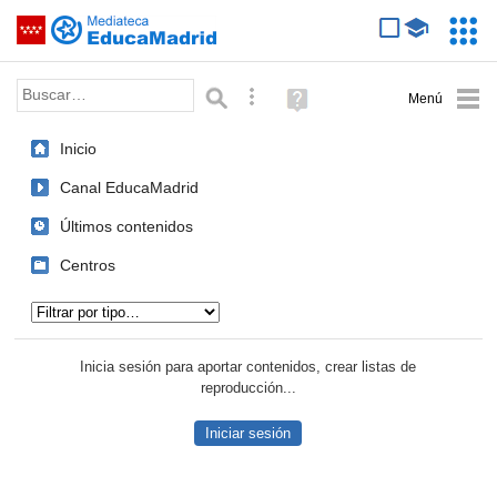
Mediateca de EducaMadrid
Saltar navegación
Servic
Educa
Palabra o frase:
Búsqueda avanzada
Ayuda
(en
ventana
Inicio
nueva)
Canal EducaMadrid
Últimos contenidos
Centros
Tipo de contenido:
Inicia sesión para aportar contenidos, crear listas de
reproducción...
Iniciar sesión