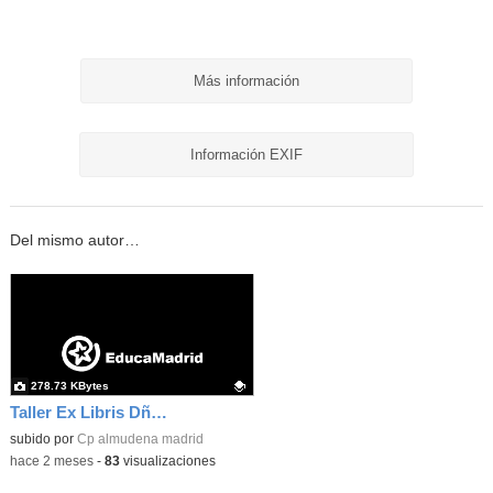
Más información
Información EXIF
Del mismo autor…
278.73 KBytes
Taller Ex Libris Dña Letizia 06
Contenido educativo.
subido por
Cp almudena madrid
-
hace 2 meses
-
83
visualizaciones