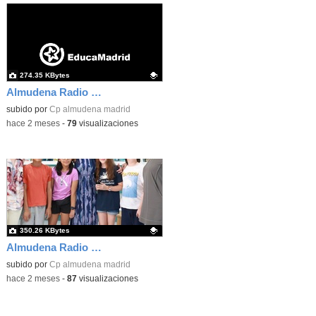
274.35 KBytes
Almudena Radio Dña Letizia 01
Contenido educativo.
subido por
Cp almudena madrid
-
hace 2 meses
-
79
visualizaciones
350.26 KBytes
Almudena Radio Dña Letizia 07
Contenido educativo.
subido por
Cp almudena madrid
-
hace 2 meses
-
87
visualizaciones