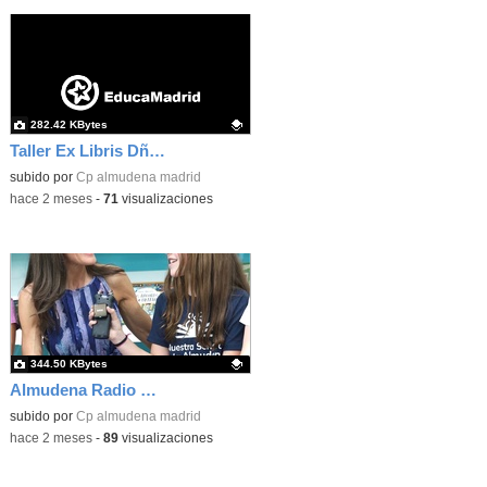
282.42 KBytes
Taller Ex Libris Dña Letizia 04
Contenido educativo.
subido por
Cp almudena madrid
-
hace 2 meses
-
71
visualizaciones
344.50 KBytes
Almudena Radio Dña Letizia 06
Contenido educativo.
subido por
Cp almudena madrid
-
hace 2 meses
-
89
visualizaciones