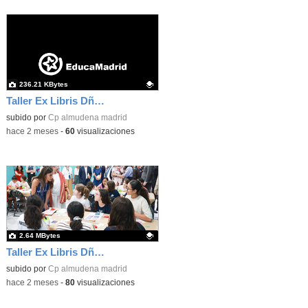
236.21 KBytes
Taller Ex Libris Dña Letizia 02
Contenido educativo.
subido por
Cp almudena madrid
-
hace 2 meses
-
60
visualizaciones
2.64 MBytes
Taller Ex Libris Dña Letizia 01
Contenido educativo.
subido por
Cp almudena madrid
-
hace 2 meses
-
80
visualizaciones