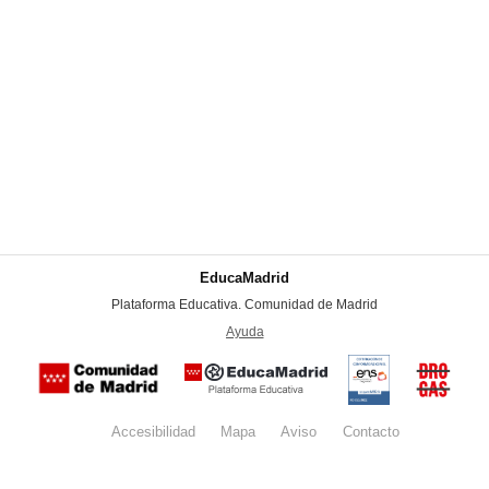
EducaMadrid
-
Plataforma Educativa. Comunidad de Madrid
-
Ayuda
(en ventana nueva)
Certificación
Buzón
de
anónim
conformidad
del Pla
con el
Regiona
Esquema
contra l
Nacional de
Accesibilidad
Mapa
web
Aviso
legal
Contacto
Drogas 
Seguridad
la
(categoría
Comunid
MEDIA). El
de Madr
documento