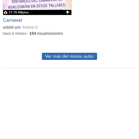
17.76 KBytes
Carnaval
Contenido educativo.
subido por
Juliana S.
-
hace 6 meses
-
154
visualizaciones
Ver más del mismo autor