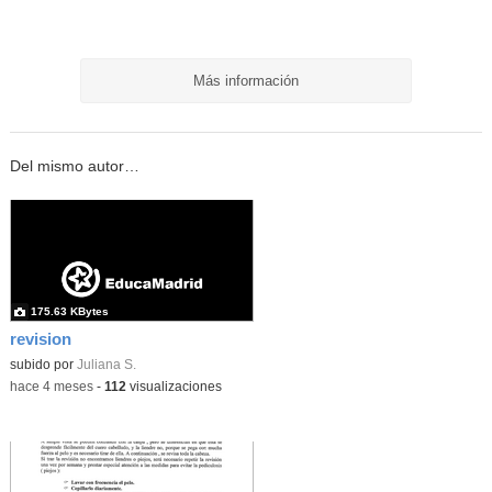
Más información
Del mismo autor…
175.63 KBytes
revision
subido por
Juliana S.
-
hace 4 meses
-
112
visualizaciones