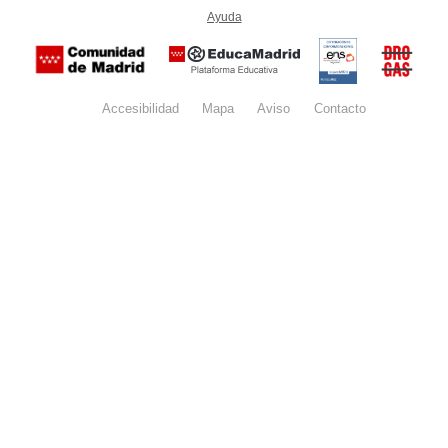
-
Ayuda
(en ventana nueva)
Certificación
Buzón
de
anónim
conformidad
del Pla
con el
Regiona
Esquema
contra l
Nacional de
Accesibilidad
Mapa
web
Aviso
legal
Contacto
Drogas 
Seguridad
la
(categoría
Comunid
MEDIA). El
de Madr
documento
se abrirá en
ventana
nueva.