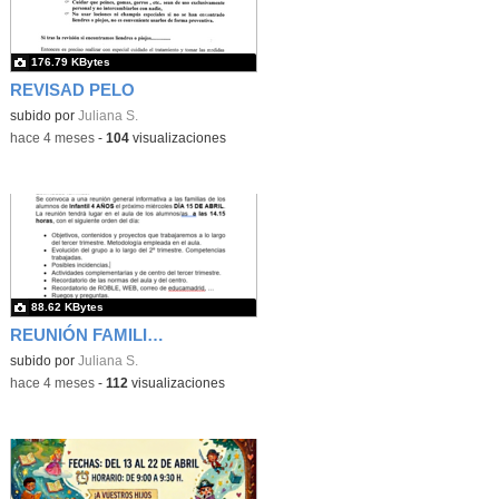
176.79 KBytes
REVISAD PELO
subido por
Juliana S.
-
hace 4 meses
-
104
visualizaciones
88.62 KBytes
REUNIÓN FAMILIAS
subido por
Juliana S.
-
hace 4 meses
-
112
visualizaciones