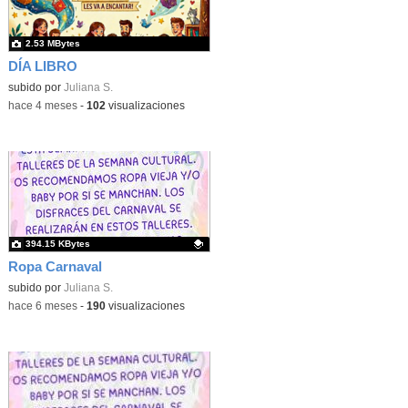
2.53 MBytes
DÍA LIBRO
subido por
Juliana S.
-
hace 4 meses
-
102
visualizaciones
394.15 KBytes
Ropa Carnaval
Contenido educativo.
subido por
Juliana S.
-
hace 6 meses
-
190
visualizaciones