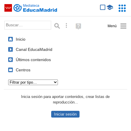
Mediateca de EducaMadrid
Saltar navegación
Servic
Educa
Palabra o frase:
Búsqueda avanzada
Ayuda
(en
ventana
Inicio
nueva)
Canal EducaMadrid
Últimos contenidos
Centros
Tipo de contenido:
Inicia sesión para aportar contenidos, crear listas de
reproducción...
Iniciar sesión