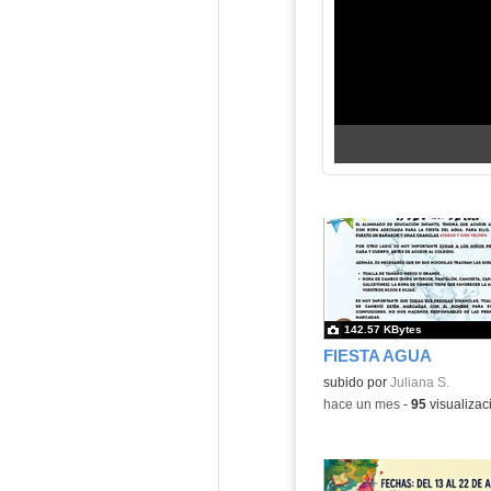
142.57 KBytes
FIESTA AGUA
subido por
Juliana S.
-
hace un mes
-
95
visualizac