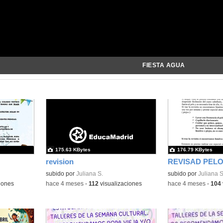
FIESTA AGUA
175.63 KBytes
176.79 KBytes
revision
REVISAD PEL
subido por
Juliana S.
subido por
Juliana S
iones
-
hace 4 meses
-
112
visualizaciones
-
hace 4 meses
-
104