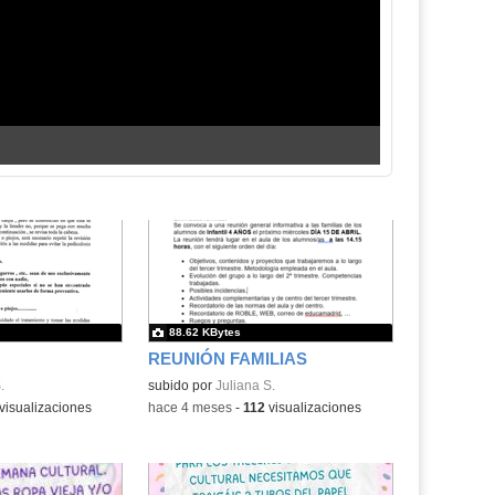
88.62 KBytes
O
REUNIÓN FAMILIAS
.
subido por
Juliana S.
visualizaciones
-
hace 4 meses
-
112
visualizaciones