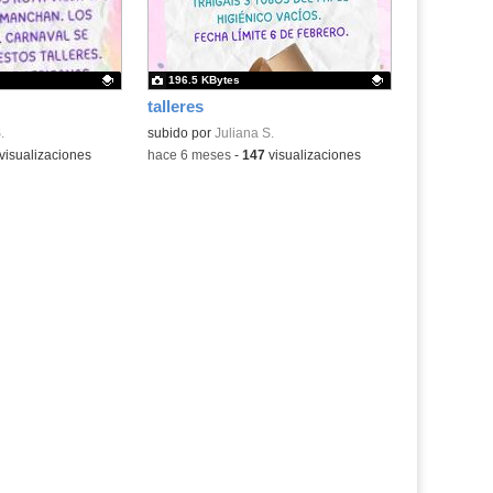
196.5 KBytes
talleres
.
.
Contenido educativo.
subido por
Juliana S.
visualizaciones
-
hace 6 meses
-
147
visualizaciones