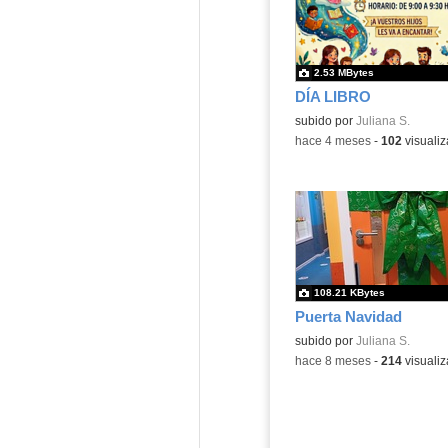
2.53 MBytes
DÍA LIBRO
subido por
Juliana S.
-
hace 4 meses
-
102
visualiz
108.21 KBytes
Puerta Navidad
Contenido educativo.
subido por
Juliana S.
-
hace 8 meses
-
214
visualiz