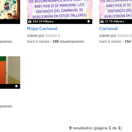
394.15 KBytes
17.76 KBytes
Ropa Carnaval
Carnaval
Contenido educativo.
subido por
Juliana S.
Contenido educativo
subido por
Juliana S
aciones
-
hace 6 meses
-
190
visualizaciones
-
hace 6 meses
-
154
aciones
9
resultados (página
1
de
1
)