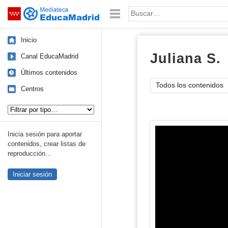
Mediateca de EducaMadrid
Saltar navegación
Palabra o frase:
Inicio
Juliana S.
i
Canal EducaMadrid
Últimos contenidos
Todos los contenidos
Centros
Tipo de contenido:
Inicia sesión para aportar
contenidos, crear listas de
reproducción...
Iniciar sesión