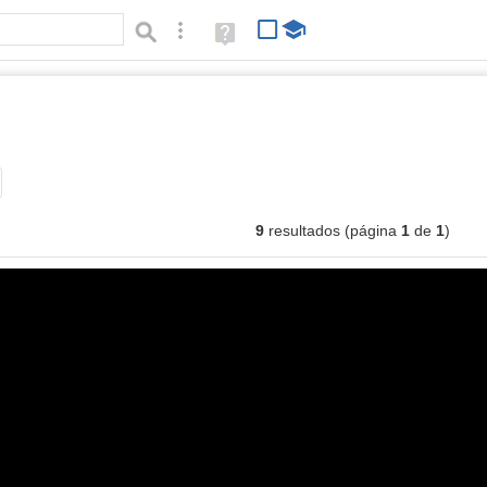
Búsqueda avanzada
Ayuda
(en
ventana
nueva)
mágenes
Tipo de contenido:
9
resultados (página
1
de
1
)