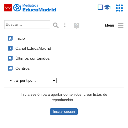
Mediateca de EducaMadrid
Saltar navegación
Servic
Educa
Palabra o frase:
Búsqueda avanzada
Ayuda
(en
ventana
Inicio
nueva)
Canal EducaMadrid
Últimos contenidos
Centros
Tipo de contenido:
Inicia sesión para aportar contenidos, crear listas de
reproducción...
Iniciar sesión