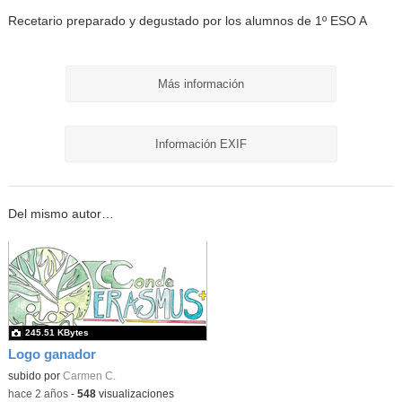
Recetario preparado y degustado por los alumnos de 1º ESO A
Más información
Información EXIF
Del mismo autor…
245.51 KBytes
Logo ganador
subido por
Carmen C.
-
hace 2 años
-
548
visualizaciones