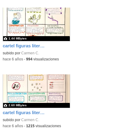
1.44 MBytes
cartel figuras literarias01
subido por
Carmen C.
-
hace 6 años
-
994
visualizaciones
2.60 MBytes
cartel figuras literarias00
subido por
Carmen C.
-
hace 6 años
-
1215
visualizaciones