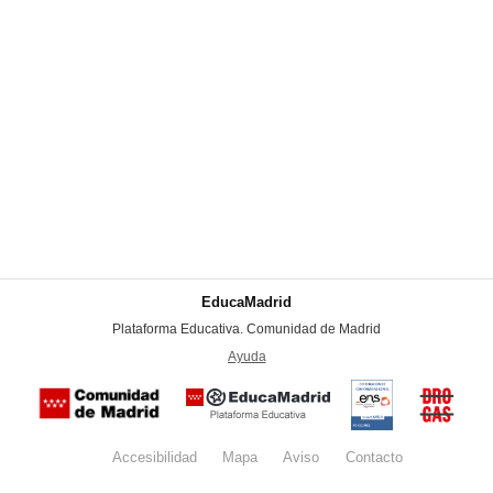
EducaMadrid
-
Plataforma Educativa. Comunidad de Madrid
-
Ayuda
(en ventana nueva)
Certificación
Buzón
de
anónim
conformidad
del Pla
con el
Regiona
Esquema
contra l
Nacional de
Accesibilidad
Mapa
web
Aviso
legal
Contacto
Drogas 
Seguridad
la
(categoría
Comunid
MEDIA). El