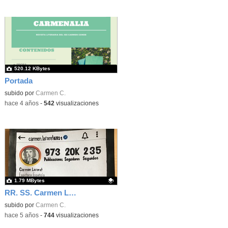
520.12 KBytes
Portada
subido por
Carmen C.
-
hace 4 años
-
542
visualizaciones
1.79 MBytes
RR. SS. Carmen Laforet
Contenido educativo.
subido por
Carmen C.
-
hace 5 años
-
744
visualizaciones