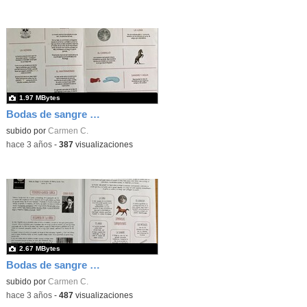
1.97 MBytes
Bodas de sangre L. Labanda
subido por
Carmen C.
-
hace 3 años
-
387
visualizaciones
2.67 MBytes
Bodas de sangre D. Labanda
subido por
Carmen C.
-
hace 3 años
-
487
visualizaciones