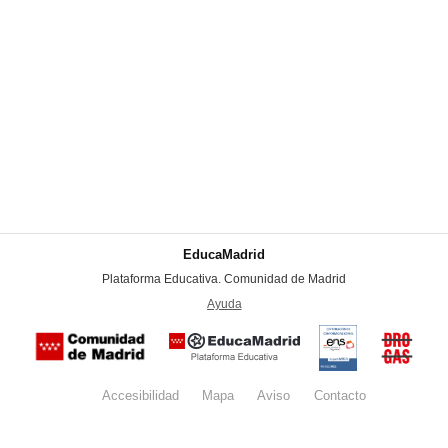
EducaMadrid
-
Plataforma Educativa. Comunidad de Madrid
-
Ayuda
(en ventana nueva)
Certificación
Buzón
de
anónim
conformidad
del Pla
con el
Regiona
Esquema
contra l
Nacional de
Accesibilidad
Mapa
web
Aviso
legal
Contacto
Drogas 
Seguridad
la
(categoría
Comunid
MEDIA). El
de Madr
documento