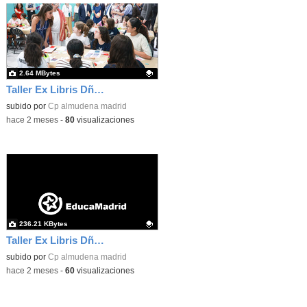
2.64 MBytes
Taller Ex Libris Dña Letizia 01
Contenido educativo.
subido por
Cp almudena madrid
-
hace 2 meses
-
80
visualizaciones
236.21 KBytes
Taller Ex Libris Dña Letizia 02
Contenido educativo.
subido por
Cp almudena madrid
-
hace 2 meses
-
60
visualizaciones