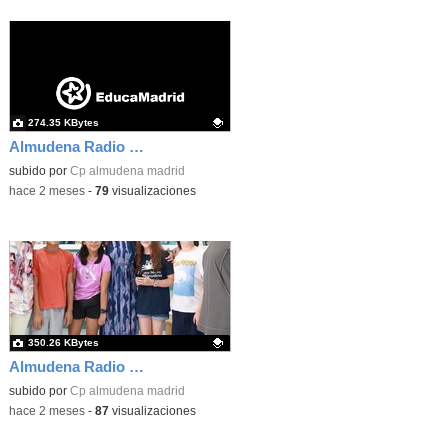
274.35 KBytes
Almudena Radio Dña Letizia 01
Contenido educativo.
subido por
Cp almudena madrid
-
hace 2 meses
-
79
visualizaciones
350.26 KBytes
Almudena Radio Dña Letizia 07
Contenido educativo.
subido por
Cp almudena madrid
-
hace 2 meses
-
87
visualizaciones