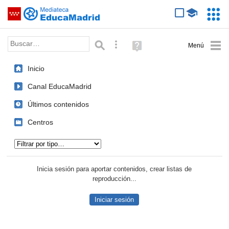
Mediateca de EducaMadrid
Saltar navegación
Servic
Educa
Palabra o frase:
Búsqueda avanzada
Ayuda
(en
ventana
Inicio
nueva)
Canal EducaMadrid
Últimos contenidos
Centros
Tipo de contenido:
Inicia sesión para aportar contenidos, crear listas de
reproducción...
Iniciar sesión