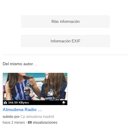
Más información
Información EXIF
Del mismo autor…
344.50 KBytes
Almudena Radio Dña Letizia 06
Contenido educativo.
subido por
Cp almudena madrid
-
hace 2 meses
-
89
visualizaciones