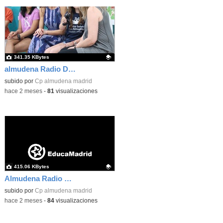
341.35 KBytes
almudena Radio Dña Letizia 04
Contenido educativo.
subido por
Cp almudena madrid
-
hace 2 meses
-
81
visualizaciones
415.06 KBytes
Almudena Radio Dña Letizia 08
Contenido educativo.
subido por
Cp almudena madrid
-
hace 2 meses
-
84
visualizaciones