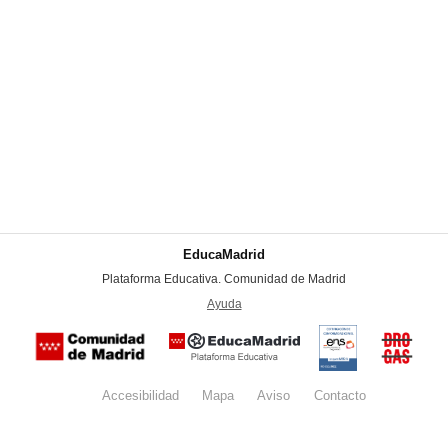
EducaMadrid
-
Plataforma Educativa. Comunidad de Madrid
-
Ayuda
(en ventana nueva)
Certificación
Buzón
de
anónim
conformidad
del Pla
con el
Regiona
Esquema
contra l
Nacional de
Accesibilidad
Mapa
web
Aviso
legal
Contacto
Drogas 
Seguridad
la
(categoría
Comunid
MEDIA). El
de Madr
documento