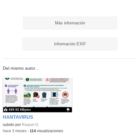
Más información
Información EXIF
Del mismo autor…
689.92 KBytes
HANTAVIRUS
Contenido educativo.
subido por
Raquel G.
-
hace 3 meses
-
114
visualizaciones