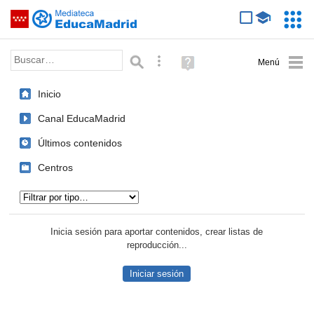
Mediateca de EducaMadrid
Saltar navegación
Servic
Educa
Palabra o frase:
Búsqueda avanzada
Ayuda
(en
ventana
Inicio
nueva)
Canal EducaMadrid
Últimos contenidos
Centros
Tipo de contenido:
Inicia sesión para aportar contenidos, crear listas de
reproducción...
Iniciar sesión