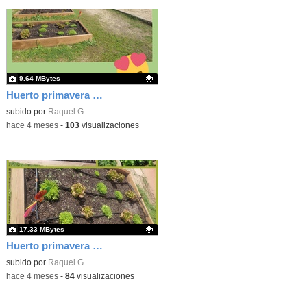
9.64 MBytes
Huerto primavera 26 1
Contenido educativo.
subido por
Raquel G.
-
hace 4 meses
-
103
visualizaciones
17.33 MBytes
Huerto primavera 26 2
Contenido educativo.
subido por
Raquel G.
-
hace 4 meses
-
84
visualizaciones