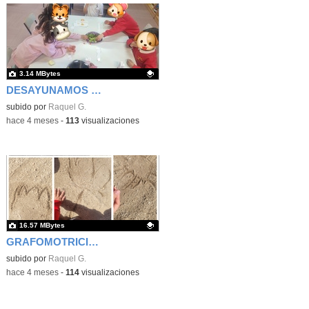
3.14 MBytes
DESAYUNAMOS LECHUGA
Contenido educativo.
subido por
Raquel G.
-
hace 4 meses
-
113
visualizaciones
16.57 MBytes
GRAFOMOTRICIDAD EN LA ARENA
Contenido educativo.
subido por
Raquel G.
-
hace 4 meses
-
114
visualizaciones