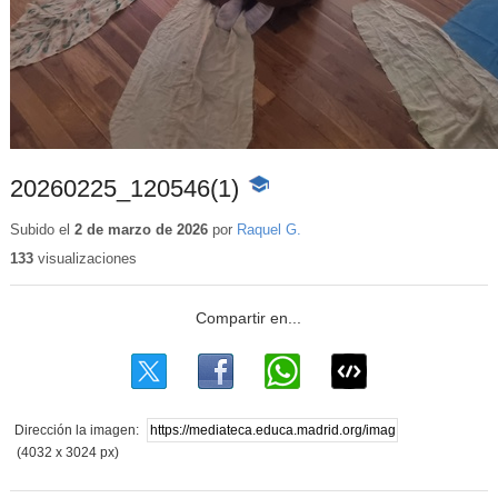
20260225_120546(1)
-
Contenido
educativo
Subido el
2 de marzo de 2026
por
Raquel G.
133
visualizaciones
Dirección la imagen:
(4032 x 3024 px)