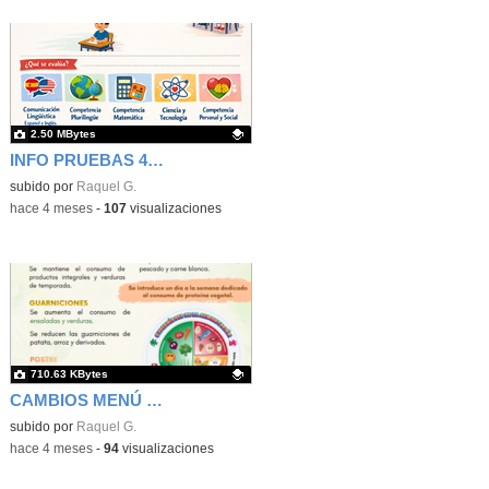
2.50 MBytes
INFO PRUEBAS 4º Y 6º
Contenido educativo.
subido por
Raquel G.
-
hace 4 meses
-
107
visualizaciones
710.63 KBytes
CAMBIOS MENÚ ESCOLAR
Contenido educativo.
subido por
Raquel G.
-
hace 4 meses
-
94
visualizaciones