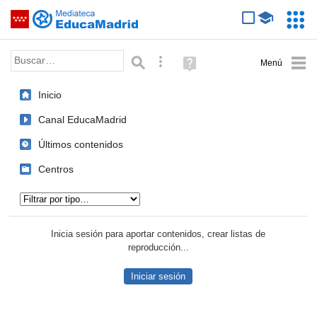
Mediateca de EducaMadrid
Saltar navegación
Servic
Educa
Palabra o frase:
Búsqueda avanzada
Ayuda
(en
ventana
Inicio
nueva)
Canal EducaMadrid
Últimos contenidos
Centros
Tipo de contenido:
Inicia sesión para aportar contenidos, crear listas de
reproducción...
Iniciar sesión