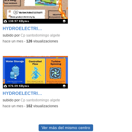
138.97 KBytes
HYDROELECTRIC ENERGY
Contenido educativo.
subido por
Cp santodomingo algete
-
hace un mes
-
126
visualizaciones
976.09 KBytes
HYDROELECTRIC ENERGY2
Contenido educativo.
subido por
Cp santodomingo algete
-
hace un mes
-
102
visualizaciones
Ver más del mismo centro