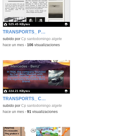
525.45 KBytes
TRANSPORTS_ PLANE
Contenido educativo.
subido por
Cp santodomingo algete
-
hace un mes
-
106
visualizaciones
224.21 KBytes
TRANSPORTS_ CARS
Contenido educativo.
subido por
Cp santodomingo algete
-
hace un mes
-
91
visualizaciones