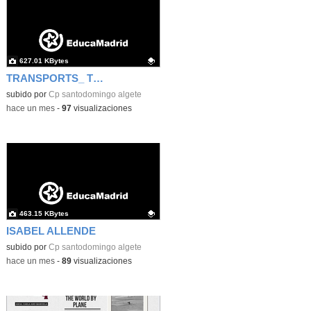
627.01 KBytes
TRANSPORTS_ TIME TRAVEL
Contenido educativo.
subido por
Cp santodomingo algete
-
hace un mes
-
97
visualizaciones
463.15 KBytes
ISABEL ALLENDE
Contenido educativo.
subido por
Cp santodomingo algete
-
hace un mes
-
89
visualizaciones