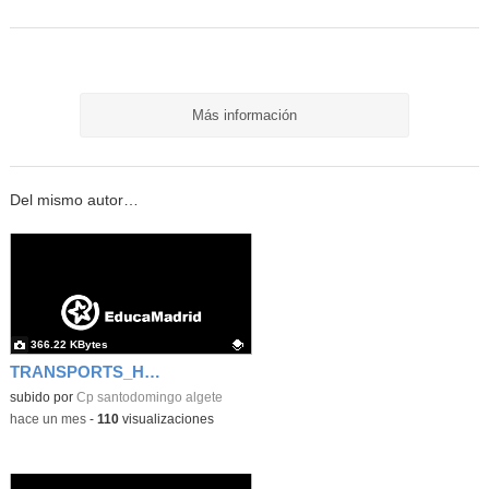
Más información
Del mismo autor…
366.22 KBytes
TRANSPORTS_HENRY FORD
Contenido educativo.
subido por
Cp santodomingo algete
-
hace un mes
-
110
visualizaciones