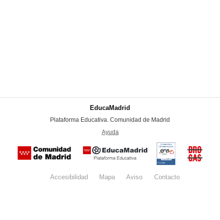
EducaMadrid
-
Plataforma Educativa. Comunidad de Madrid
-
Ayuda
(en ventana nueva)
Certificación
Buzón
de
anónim
conformidad
del Pla
con el
Regiona
Esquema
contra l
Nacional de
Accesibilidad
Mapa
web
Aviso
legal
Contacto
Drogas 
Seguridad
la
(categoría
Comunid
MEDIA). El
de Madr
documento
se abrirá en
ventana
nueva.