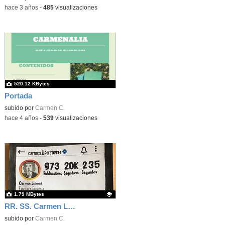
-
hace 3 años
-
485
visualizaciones
520.12 KBytes
Portada
subido por
Carmen C.
-
hace 4 años
-
539
visualizaciones
1.79 MBytes
RR. SS. Carmen Laforet
Contenido educativo.
subido por
Carmen C.