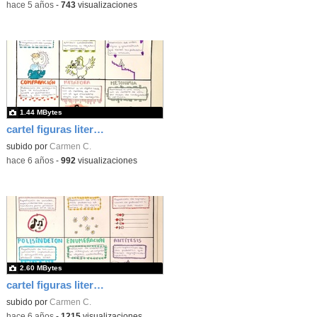
-
hace 5 años
-
743
visualizaciones
1.44 MBytes
cartel figuras literarias01
subido por
Carmen C.
-
hace 6 años
-
992
visualizaciones
2.60 MBytes
cartel figuras literarias00
subido por
Carmen C.
-
hace 6 años
-
1215
visualizaciones