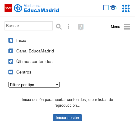
Mediateca de EducaMadrid
Saltar navegación
Servic
Educa
Palabra o frase:
Búsqueda avanzada
Ayuda
(en
ventana
Inicio
nueva)
Canal EducaMadrid
Últimos contenidos
Centros
Tipo de contenido:
Inicia sesión para aportar contenidos, crear listas de
reproducción...
Iniciar sesión