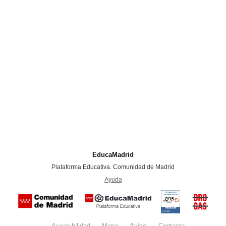
EducaMadrid
-
Plataforma Educativa. Comunidad de Madrid
-
Ayuda
(en ventana nueva)
Certificación
Buzón
de
anónim
conformidad
del Pla
con el
Regiona
Esquema
contra l
Nacional de
Accesibilidad
Mapa
web
Aviso
legal
Contacto
Drogas 