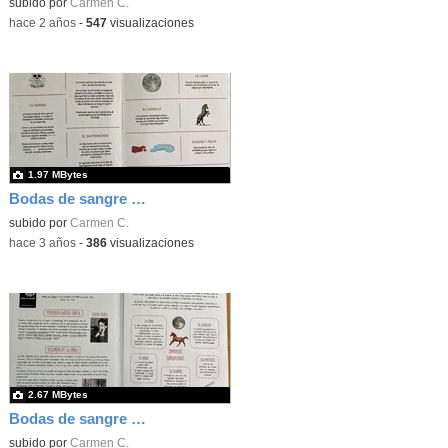
subido por
Carmen C.
-
hace 2 años
-
547
visualizaciones
1.97 MBytes
Bodas de sangre L. Labanda
subido por
Carmen C.
-
hace 3 años
-
386
visualizaciones
2.67 MBytes
Bodas de sangre D. Labanda
subido por
Carmen C.