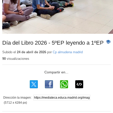
Día del Libro 2026 - 5ºEP leyendo a 1ºEP
-
Cont
educ
Subido el
24 de abril de 2026
por
Cp almudena madrid
90
visualizaciones
Dirección la imagen:
(5712 x 4284 px)