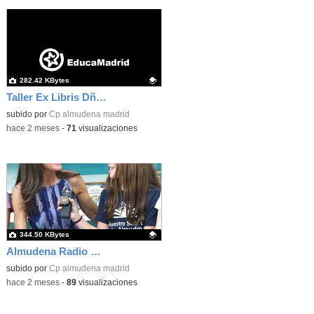
282.42 KBytes
Taller Ex Libris Dña Letizia 04
Contenido educativo.
subido por
Cp almudena madrid
-
hace 2 meses
-
71
visualizaciones
344.50 KBytes
Almudena Radio Dña Letizia 06
Contenido educativo.
subido por
Cp almudena madrid
-
hace 2 meses
-
89
visualizaciones