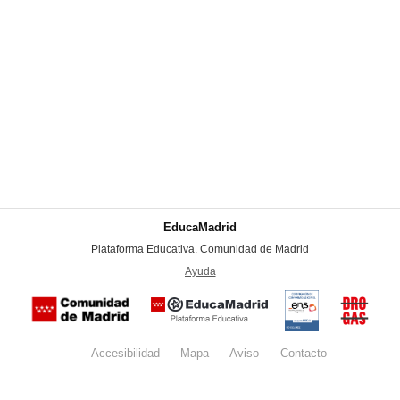
EducaMadrid
-
Plataforma Educativa. Comunidad de Madrid
-
Ayuda
(en ventana nueva)
Certificación
Buzón
de
anónim
conformidad
del Pla
con el
Regiona
Esquema
contra l
Nacional de
Accesibilidad
Mapa
web
Aviso
legal
Contacto
Drogas 
Seguridad
la
(categoría
Comunid
MEDIA). El
de Madr
documento