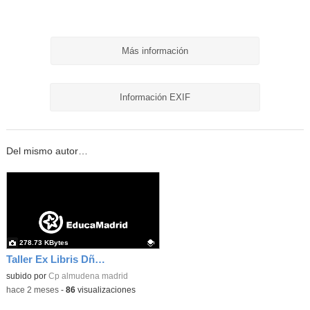
Más información
Información EXIF
Del mismo autor…
278.73 KBytes
Taller Ex Libris Dña Letizia 06
Contenido educativo.
subido por
Cp almudena madrid
-
hace 2 meses
-
86
visualizaciones