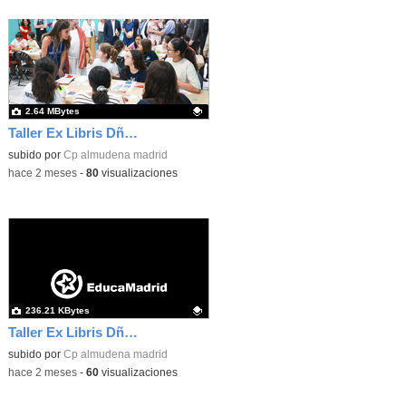
2.64 MBytes
Taller Ex Libris Dña Letizia 01
Contenido educativo.
subido por
Cp almudena madrid
-
hace 2 meses
-
80
visualizaciones
236.21 KBytes
Taller Ex Libris Dña Letizia 02
Contenido educativo.
subido por
Cp almudena madrid
-
hace 2 meses
-
60
visualizaciones