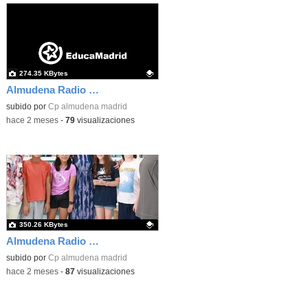
274.35 KBytes
Almudena Radio Dña Letizia 01
Contenido educativo.
subido por
Cp almudena madrid
-
hace 2 meses
-
79
visualizaciones
350.26 KBytes
Almudena Radio Dña Letizia 07
Contenido educativo.
subido por
Cp almudena madrid
-
hace 2 meses
-
87
visualizaciones