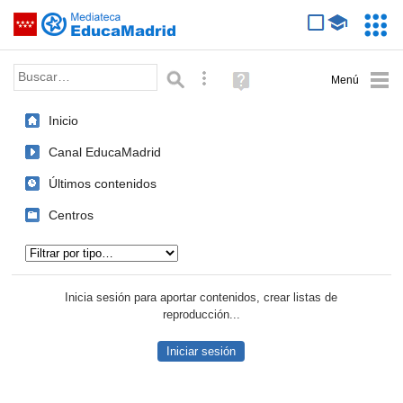
Mediateca de EducaMadrid
Saltar navegación
Servic
Educa
Palabra o frase:
Búsqueda avanzada
Ayuda
(en
ventana
Inicio
nueva)
Canal EducaMadrid
Últimos contenidos
Centros
Tipo de contenido:
Inicia sesión para aportar contenidos, crear listas de
reproducción...
Iniciar sesión