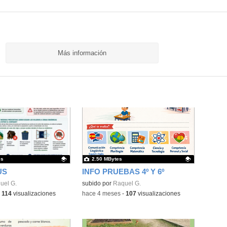
Más información
es
2.50 MBytes
US
INFO PRUEBAS 4º Y 6º
ativo.
uel G.
Contenido educativo.
subido por
Raquel G.
-
114
visualizaciones
-
hace 4 meses
-
107
visualizaciones