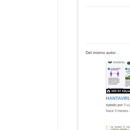
Del mismo autor…
689.92 KByt
HANTAVIR
Contenido educ
subido por
Raq
-
hace 3 meses