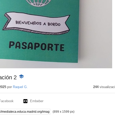
ación 2
-
Contenido
educativo
2025
por
Raquel G.
244
visualizac
Facebook
Embeber
(899 x 1599 px)