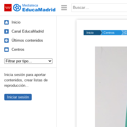
Mediateca de EducaMadrid
Saltar navegación
Palabra o frase:
Inicio
Canal EducaMadrid
Inicio
Centros
C
Últimos contenidos
Centros
Tipo de contenido:
Inicia sesión para aportar
contenidos, crear listas de
reproducción...
Iniciar sesión