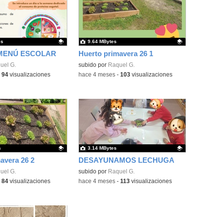
es
9.64 MBytes
MENÚ ESCOLAR
Huerto primavera 26 1
ativo.
uel G.
Contenido educativo.
subido por
Raquel G.
-
94
visualizaciones
-
hace 4 meses
-
103
visualizaciones
s
3.14 MBytes
avera 26 2
DESAYUNAMOS LECHUGA
ativo.
uel G.
Contenido educativo.
subido por
Raquel G.
-
84
visualizaciones
-
hace 4 meses
-
113
visualizaciones