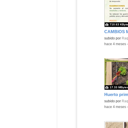
710.63 KByt
CAMBIOS 
Contenido educ
subido por
Raq
-
hace 4 meses
17.33 MByte
Huerto prim
Contenido educ
subido por
Raq
-
hace 4 meses