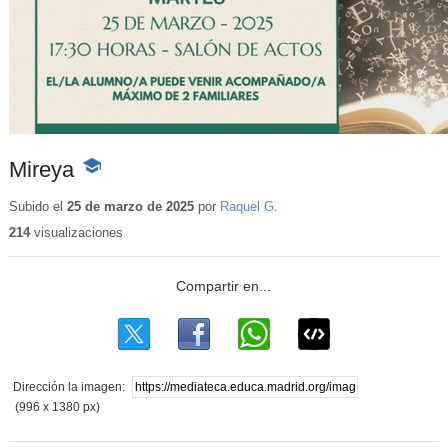
Mireya
-
Contenido
educativo
Subido el
25 de marzo de 2025
por
Raquel G.
214
visualizaciones
Dirección la imagen:
(996 x 1380 px)