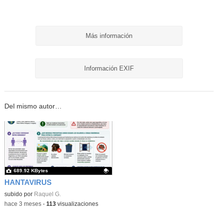
Más información
Información EXIF
Del mismo autor…
689.92 KBytes
HANTAVIRUS
Contenido educativo.
subido por
Raquel G.
-
hace 3 meses
-
113
visualizaciones