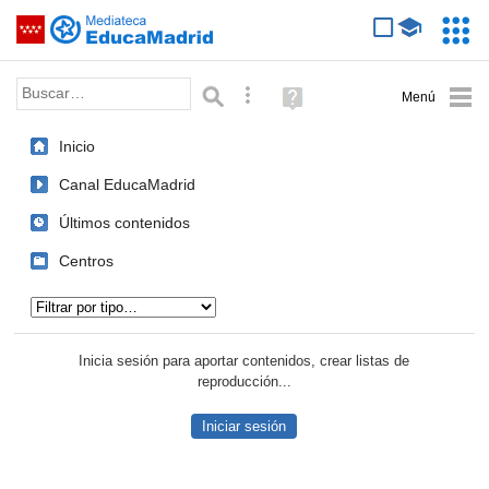
Mediateca de EducaMadrid
Saltar navegación
Servic
Educa
Palabra o frase:
Búsqueda avanzada
Ayuda
(en
ventana
Inicio
nueva)
Canal EducaMadrid
Últimos contenidos
Centros
Tipo de contenido:
Inicia sesión para aportar contenidos, crear listas de
reproducción...
Iniciar sesión