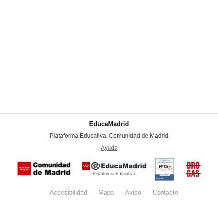
EducaMadrid
-
Plataforma Educativa. Comunidad de Madrid
-
Ayuda
(en ventana nueva)
Certificación
Buzón
de
anónim
conformidad
del Pla
con el
Regiona
Esquema
contra l
Nacional de
Accesibilidad
Mapa
web
Aviso
legal
Contacto
Drogas 
Seguridad
la
(categoría
Comunid
MEDIA). El
de Madr
documento