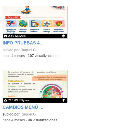
2.50 MBytes
INFO PRUEBAS 4º Y 6º
Contenido educativo.
subido por
Raquel G.
-
hace 4 meses
-
107
visualizaciones
710.63 KBytes
CAMBIOS MENÚ ESCOLAR
Contenido educativo.
subido por
Raquel G.
-
hace 4 meses
-
94
visualizaciones