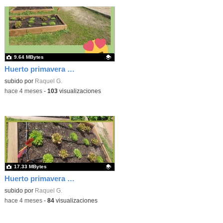
9.64 MBytes
Huerto primavera 26 1
Contenido educativo.
subido por
Raquel G.
-
hace 4 meses
-
103
visualizaciones
17.33 MBytes
Huerto primavera 26 2
Contenido educativo.
subido por
Raquel G.
-
hace 4 meses
-
84
visualizaciones