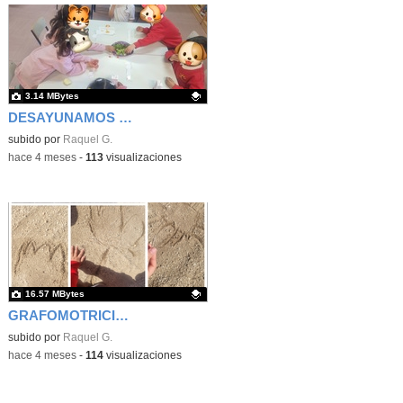
3.14 MBytes
DESAYUNAMOS LECHUGA
Contenido educativo.
subido por
Raquel G.
-
hace 4 meses
-
113
visualizaciones
16.57 MBytes
GRAFOMOTRICIDAD EN LA ARENA
Contenido educativo.
subido por
Raquel G.
-
hace 4 meses
-
114
visualizaciones