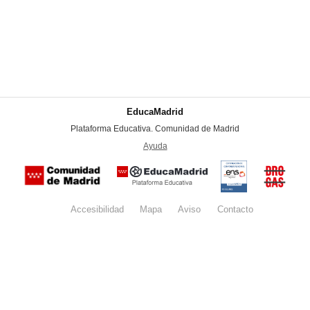
EducaMadrid
-
Plataforma Educativa. Comunidad de Madrid
-
Ayuda
(en ventana nueva)
Certificación
Buzón
de
anónim
conformidad
del Pla
con el
Regiona
Esquema
contra l
Nacional de
Accesibilidad
Mapa
web
Aviso
legal
Contacto
Drogas 
Seguridad
la
(categoría
Comunid
MEDIA). El
de Madr
documento
se abrirá en
ventana
nueva.