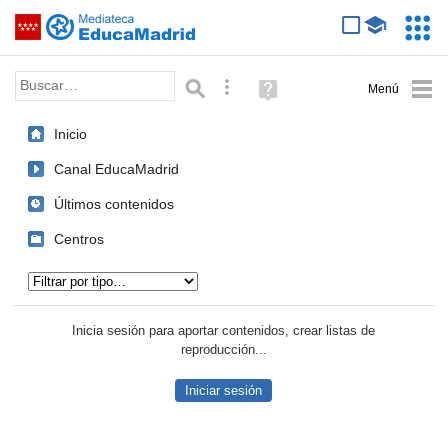
Mediateca de EducaMadrid
Saltar navegación
Servic
Educa
Palabra o frase:
Búsqueda avanzada
Ayuda
(en
ventana
Inicio
nueva)
Canal EducaMadrid
Últimos contenidos
Centros
Tipo de contenido:
Inicia sesión para aportar contenidos, crear listas de
reproducción...
Iniciar sesión