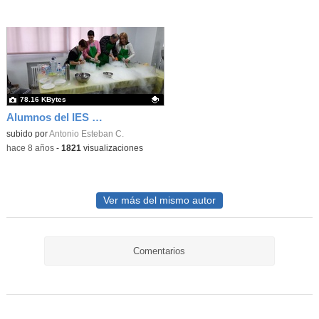
78.16 KBytes
Alumnos del IES Neil Armstrong de Valdemoro en la Facultad de Biológicas. UCM. Semana de la Ciencia. Taller de bioquímica "pon un bioquímico en tu cocina". 6
Contenido educativo.
subido por
Antonio Esteban C.
-
hace 8 años
-
1821
visualizaciones
Ver más del mismo autor
Comentarios