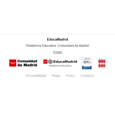
EducaMadrid
-
Plataforma Educativa. Comunidad de Madrid
-
Ayuda
(en ventana nueva)
Certificación
Buzón
de
anónim
conformidad
del Pla
con el
Regiona
Esquema
contra l
Nacional de
Accesibilidad
Mapa
web
Aviso
legal
Contacto
Drogas 
Seguridad
la
(categoría
Comunid
MEDIA). El
de Madr
documento
se abrirá en
ventana
nueva.