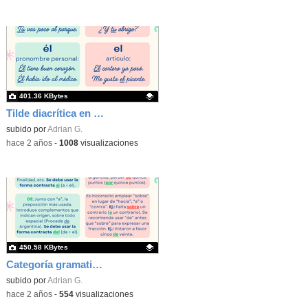
401.36 KBytes
Tilde diacrítica en monosílabos 1 (Adrián García Fernández)
Contenido educativo.
subido por
Adrian G.
-
hace 2 años
-
1008
visualizaciones
450.58 KBytes
Categoría gramatical 7 - Preposiciones (Adrián García Fernández)
Contenido educativo.
subido por
Adrian G.
-
hace 2 años
-
554
visualizaciones