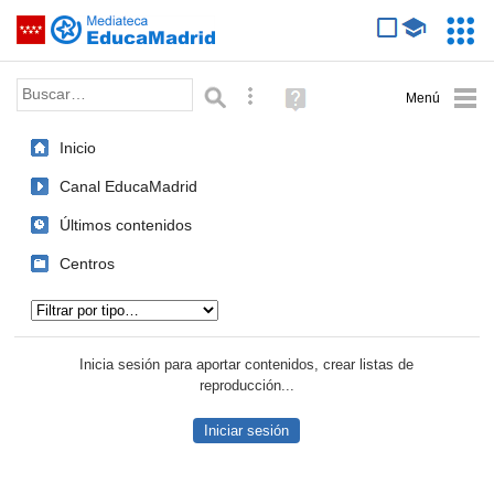
Mediateca de EducaMadrid
Saltar navegación
Servic
Educa
Palabra o frase:
Búsqueda avanzada
Ayuda
(en
ventana
Inicio
nueva)
Canal EducaMadrid
Últimos contenidos
Centros
Tipo de contenido:
Inicia sesión para aportar contenidos, crear listas de
reproducción...
Iniciar sesión