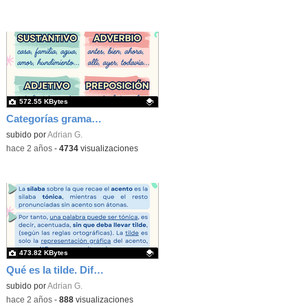
572.55 KBytes
Categorías gramaticales 1 - Clases de palabras (Adrián García Fernández)
Contenido educativo.
subido por
Adrian G.
-
hace 2 años
-
4734
visualizaciones
473.82 KBytes
Qué es la tilde. Diferencias con el acento. Funciones (Adrián García Fernández)
Contenido educativo.
subido por
Adrian G.
-
hace 2 años
-
888
visualizaciones