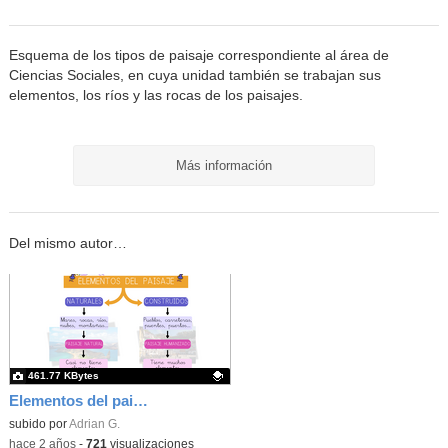
Esquema de los tipos de paisaje correspondiente al área de
Ciencias Sociales, en cuya unidad también se trabajan sus
elementos, los ríos y las rocas de los paisajes.
Más información
Del mismo autor…
461.77 KBytes
Elementos del paisaje (Adrián García Fernández)
Contenido educativo.
subido por
Adrian G.
-
hace 2 años
-
721
visualizaciones