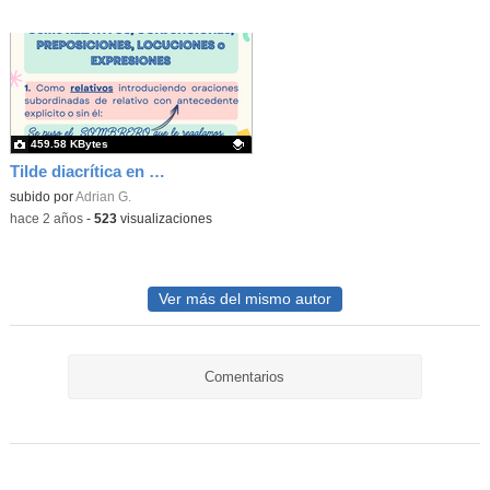
459.58 KBytes
Tilde diacrítica en conjunciones y relativos (Adrián García Fernández)
Contenido educativo.
subido por
Adrian G.
-
hace 2 años
-
523
visualizaciones
Ver más del mismo autor
Comentarios