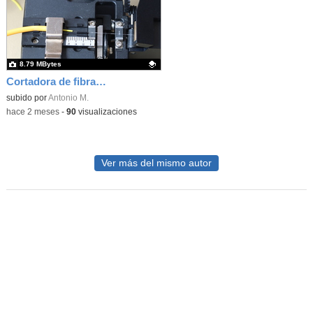
8.79 MBytes
Cortadora de fibra óptica
Contenido educativo.
subido por
Antonio M.
-
hace 2 meses
-
90
visualizaciones
Ver más del mismo autor