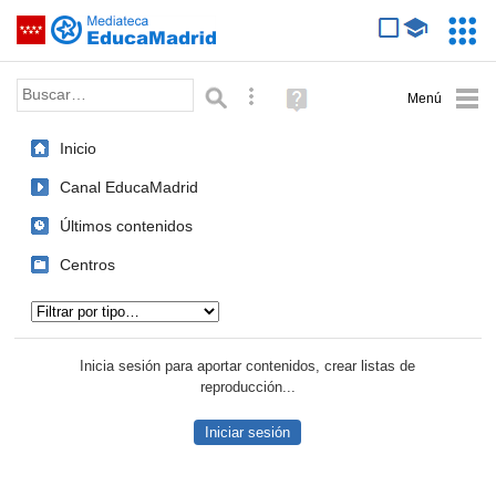
Mediateca de EducaMadrid
Saltar navegación
Servic
Educa
Palabra o frase:
Búsqueda avanzada
Ayuda
(en
ventana
Inicio
nueva)
Canal EducaMadrid
Últimos contenidos
Centros
Tipo de contenido:
Inicia sesión para aportar contenidos, crear listas de
reproducción...
Iniciar sesión