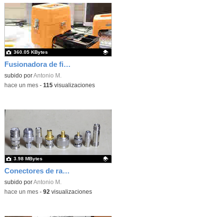
360.05 KBytes
Fusionadora de fibra óptica
Contenido educativo.
subido por
Antonio M.
-
hace un mes
-
115
visualizaciones
3.98 MBytes
Conectores de radiofrecuencia para telecomunicaciones
Contenido educativo.
subido por
Antonio M.
-
hace un mes
-
92
visualizaciones