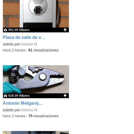
951.00 KBytes
Placa de calle de videoportero comunitario
Contenido educativo.
subido por
Antonio M.
-
hace 2 meses
-
81
visualizaciones
518.30 KBytes
Antonio Melgarejo Peña
Contenido educativo.
subido por
Antonio M.
-
hace 2 meses
-
75
visualizaciones