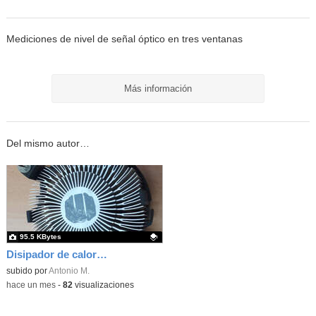
Mediciones de nivel de señal óptico en tres ventanas
Más información
Del mismo autor…
95.5 KBytes
Disipador de calor para microprocesador i3, i5 e i7
Contenido educativo.
subido por
Antonio M.
-
hace un mes
-
82
visualizaciones