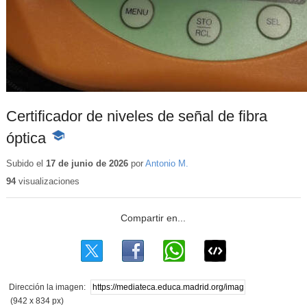
Certificador de niveles de señal de fibra
óptica
-
Contenido
educativo
Subido el
17 de junio de 2026
por
Antonio M.
94
visualizaciones
Dirección la imagen:
(942 x 834 px)