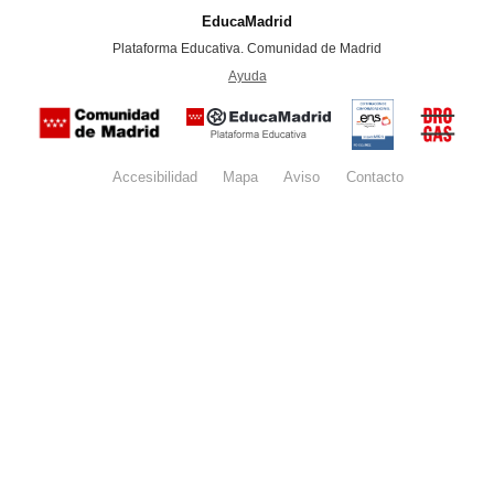
EducaMadrid
-
Plataforma Educativa. Comunidad de Madrid
-
Ayuda
(en ventana nueva)
Certificación
Buzón
de
anónim
conformidad
del Pla
con el
Regiona
Esquema
contra l
Nacional de
Accesibilidad
Mapa
web
Aviso
legal
Contacto
Drogas 
Seguridad
la
(categoría
Comunid
MEDIA). El
de Madr
documento
se abrirá en
ventana
nueva.