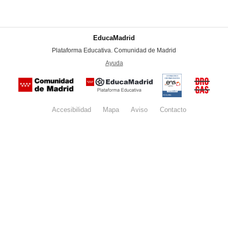
EducaMadrid
-
Plataforma Educativa. Comunidad de Madrid
-
Ayuda
(en ventana nueva)
Certificación
Buzón
de
anónim
conformidad
del Pla
con el
Regiona
Esquema
contra l
Nacional de
Accesibilidad
Mapa
web
Aviso
legal
Contacto
Drogas 
Seguridad
la
(categoría
Comunid
MEDIA). El
de Madr
documento
se abrirá en
ventana
nueva.