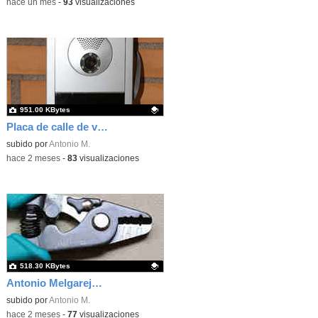
-
hace un mes
-
93
visualizaciones
951.00 KBytes
Placa de calle de videoportero comunitario
Contenido educativo.
subido por
Antonio M.
-
hace 2 meses
-
83
visualizaciones
518.30 KBytes
Antonio Melgarejo Peña
Contenido educativo.
subido por
Antonio M.
-
hace 2 meses
-
77
visualizaciones