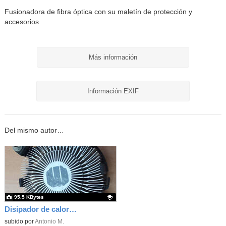
Fusionadora de fibra óptica con su maletín de protección y
accesorios
Más información
Información EXIF
Del mismo autor…
95.5 KBytes
Disipador de calor para microprocesador i3, i5 e i7
Contenido educativo.
subido por
Antonio M.