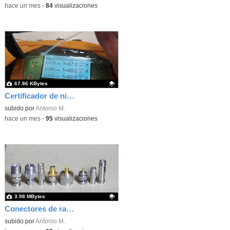
-
hace un mes
-
84
visualizaciones
67.86 KBytes
Certificador de niveles de señal de fibra óptica
Contenido educativo.
subido por
Antonio M.
-
hace un mes
-
95
visualizaciones
3.98 MBytes
Conectores de radiofrecuencia para telecomunicaciones
Contenido educativo.
subido por
Antonio M.