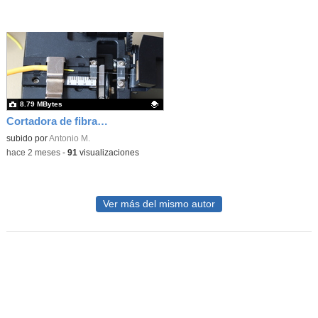
8.79 MBytes
Cortadora de fibra óptica
Contenido educativo.
subido por
Antonio M.
-
hace 2 meses
-
91
visualizaciones
Ver más del mismo autor