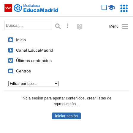
Mediateca de EducaMadrid
Saltar navegación
Servic
Educa
Palabra o frase:
Búsqueda avanzada
Ayuda
(en
ventana
Inicio
nueva)
Canal EducaMadrid
Últimos contenidos
Centros
Tipo de contenido:
Inicia sesión para aportar contenidos, crear listas de
reproducción...
Iniciar sesión