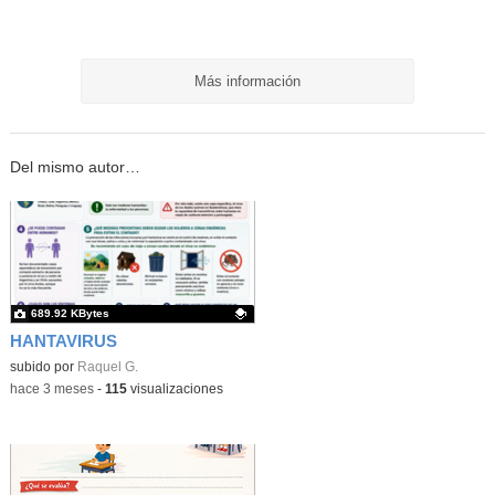
Más información
Del mismo autor…
689.92 KBytes
HANTAVIRUS
Contenido educativo.
subido por
Raquel G.
-
hace 3 meses
-
115
visualizaciones