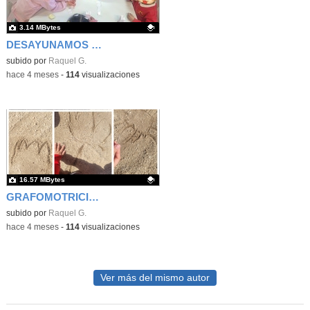
3.14 MBytes
DESAYUNAMOS LECHUGA
Contenido educativo.
subido por
Raquel G.
-
hace 4 meses
-
114
visualizaciones
16.57 MBytes
GRAFOMOTRICIDAD EN LA ARENA
Contenido educativo.
subido por
Raquel G.
-
hace 4 meses
-
114
visualizaciones
Ver más del mismo autor