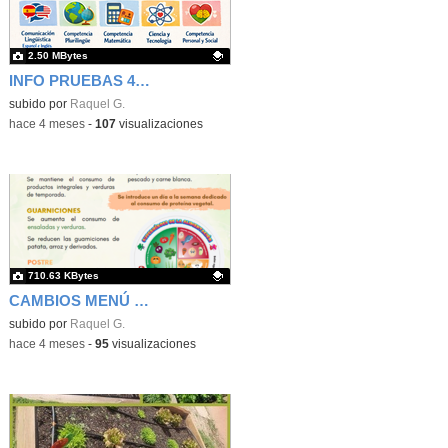
2.50 MBytes
INFO PRUEBAS 4º Y 6º
Contenido educativo.
subido por
Raquel G.
-
hace 4 meses
-
107
visualizaciones
710.63 KBytes
CAMBIOS MENÚ ESCOLAR
Contenido educativo.
subido por
Raquel G.
-
hace 4 meses
-
95
visualizaciones