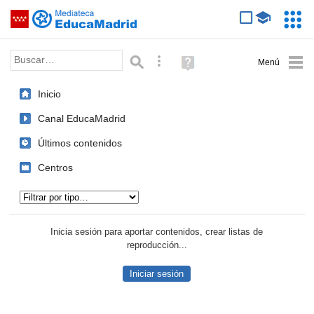
Mediateca de EducaMadrid
Saltar navegación
Servic
Educa
Palabra o frase:
Búsqueda avanzada
Ayuda
(en
ventana
Inicio
nueva)
Canal EducaMadrid
Últimos contenidos
Centros
Tipo de contenido:
Inicia sesión para aportar contenidos, crear listas de
reproducción...
Iniciar sesión