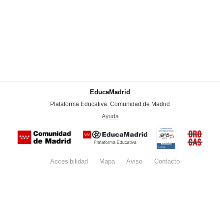
EducaMadrid
-
Plataforma Educativa. Comunidad de Madrid
-
Ayuda
(en ventana nueva)
Certificación
Buzón
de
anónim
conformidad
del Pla
con el
Regiona
Esquema
contra l
Nacional de
Accesibilidad
Mapa
web
Aviso
legal
Contacto
Drogas 
Seguridad
la
(categoría
Comunid
MEDIA). El
de Madr
documento
se abrirá en
ventana
nueva.