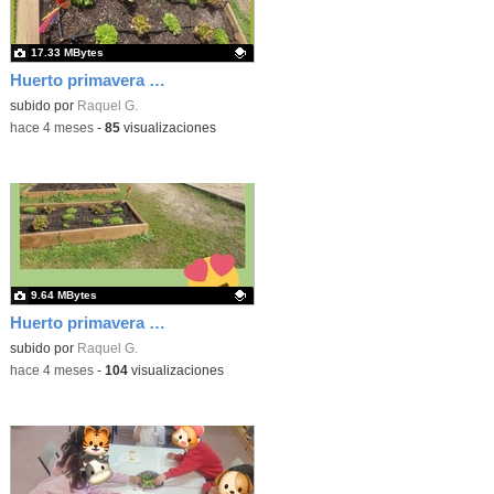
17.33 MBytes
Huerto primavera 26 2
Contenido educativo.
subido por
Raquel G.
-
hace 4 meses
-
85
visualizaciones
9.64 MBytes
Huerto primavera 26 1
Contenido educativo.
subido por
Raquel G.
-
hace 4 meses
-
104
visualizaciones