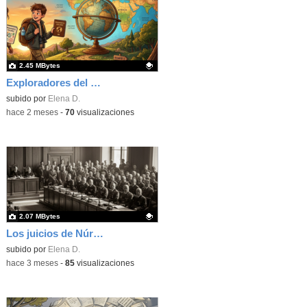
2.45 MBytes
Exploradores del planeta
Contenido educativo.
subido por
Elena D.
-
hace 2 meses
-
70
visualizaciones
2.07 MBytes
Los juicios de Núremberg
Contenido educativo.
subido por
Elena D.
-
hace 3 meses
-
85
visualizaciones