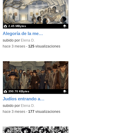
2.45 MBytes
Alegoría de la memoria histórica
Contenido educativo.
subido por
Elena D.
-
hace 3 meses
-
125
visualizaciones
390.70 KBytes
Judíos entrando a un campo de concentración
Contenido educativo.
subido por
Elena D.
-
hace 3 meses
-
177
visualizaciones