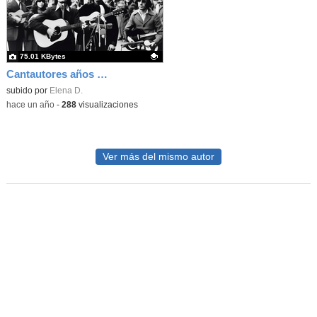
75.01 KBytes
Cantautores años 70 IA
Contenido educativo.
subido por
Elena D.
-
hace un año
-
288
visualizaciones
Ver más del mismo autor