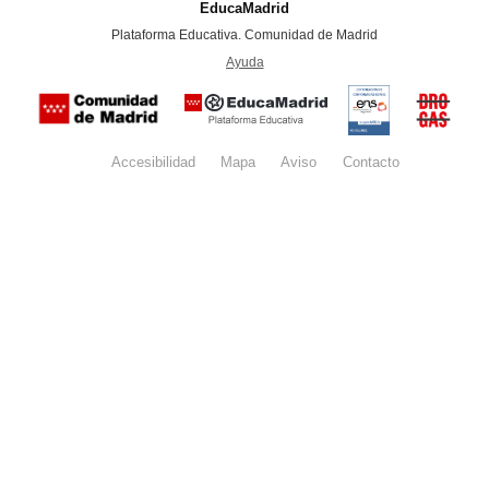
EducaMadrid
-
Plataforma Educativa. Comunidad de Madrid
-
Ayuda
(en ventana nueva)
Certificación
Buzón
de
anónim
conformidad
del Pla
con el
Regiona
Esquema
contra l
Nacional de
Accesibilidad
Mapa
web
Aviso
legal
Contacto
Drogas 
Seguridad
la
(categoría
Comunid
MEDIA). El
de Madr
documento
se abrirá en
ventana
nueva.