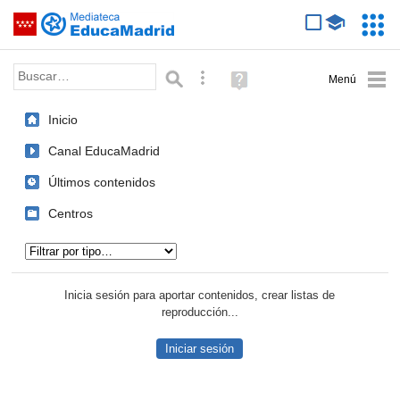
Mediateca de EducaMadrid
Saltar navegación
Servic
Educa
Palabra o frase:
Búsqueda avanzada
Ayuda
(en
ventana
Inicio
nueva)
Canal EducaMadrid
Últimos contenidos
Centros
Tipo de contenido:
Inicia sesión para aportar contenidos, crear listas de
reproducción...
Iniciar sesión