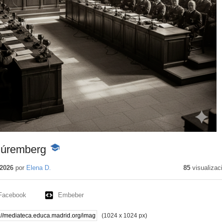
 Núremberg
-
Contenido
educativo
2026
por
Elena D.
85
visualizac
Facebook
Embeber
(1024 x 1024 px)