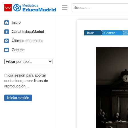
Mediateca de EducaMadrid
Saltar navegación
Palabra o frase:
Inicio
Canal EducaMadrid
Inicio
Centros
C
Últimos contenidos
Centros
Tipo de contenido:
Inicia sesión para aportar
contenidos, crear listas de
reproducción...
Iniciar sesión