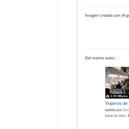
Imagen creada con IA gen
Del mismo autor…
2.09 MBytes
Viajeros de 
Contenido educ
subido por
Ele
-
hace un mes
-