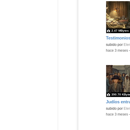
2.47 MBytes
Contenido educ
subido por
Ele
-
hace 3 meses
390.70 KByt
Contenido educ
subido por
Ele
-
hace 3 meses