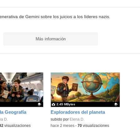
erativa de Gemini sobre los juicios a los líderes nazis.
Más información
2.45 MBytes
la Geografía
Exploradores del planeta
ativo.
na D.
Contenido educativo.
subido por
Elena D.
92
visualizaciones
-
hace 2 meses
-
70
visualizaciones