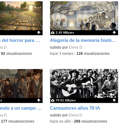
2.45 MBytes
Testimonios del horror para el recuerdo
Alegoría de la memoria histórica
ativo.
na D.
Contenido educativo.
subido por
Elena D.
-
92
visualizaciones
-
hace 3 meses
-
126
visualizaciones
es
75.01 KBytes
Judíos entrando a un campo de concentración
Cantautores años 70 IA
ativo.
na D.
Contenido educativo.
subido por
Elena D.
-
177
visualizaciones
-
hace un año
-
288
visualizaciones