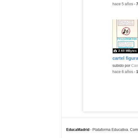
-
hace 5 años
-
2.60 MBytes
cartel figura
subido por
Car
-
hace 6 años
-
EducaMadrid
-
Plataforma Educativa. Co