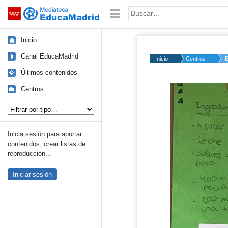
Mediateca de EducaMadrid
Saltar navegación
Palabra o frase:
Inicio
Canal EducaMadrid
Inicio
Centros
I
Últimos contenidos
Centros
Tipo de contenido:
Inicia sesión para aportar
contenidos, crear listas de
reproducción...
Iniciar sesión