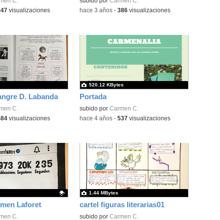
men C.
subido por
Carmen C.
547
visualizaciones
-
hace 3 años
-
386
visualizaciones
520.12 KBytes
angre D. Labanda
Portada
men C.
subido por
Carmen C.
484
visualizaciones
-
hace 4 años
-
537
visualizaciones
1.44 MBytes
men Laforet
cartel figuras literarias01
ativo.
men C.
subido por
Carmen C.