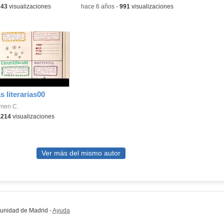
743
visualizaciones
-
hace 6 años
-
991
visualizaciones
s literarias00
men C.
1214
visualizaciones
Ver más del mismo autor
munidad de Madrid
-
Ayuda
(en ventana nueva)