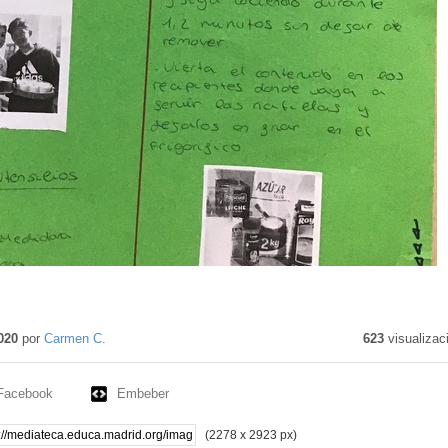
020
por
Carmen C.
623
visualizac
Facebook
Embeber
(2278 x 2923 px)