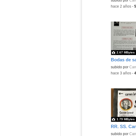
subido por
Car
-
hace 2 años
-
2.67 MBytes
Bodas de s
subido por
Car
-
hace 3 años
-
1.79 MBytes
RR. SS. Car
Contenido educ
subido por
Car