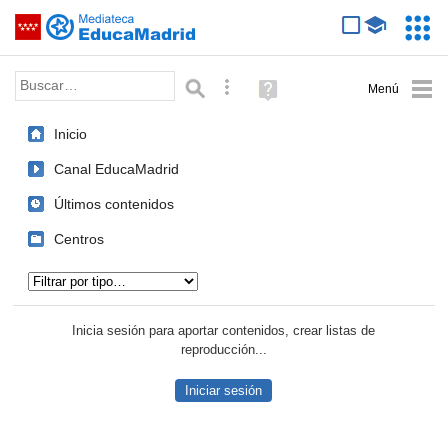
Mediateca de EducaMadrid
Saltar navegación
Servic
Educa
Palabra o frase:
Búsqueda avanzada
Ayuda
(en
ventana
Inicio
nueva)
Canal EducaMadrid
Últimos contenidos
Centros
Tipo de contenido:
Inicia sesión para aportar contenidos, crear listas de
reproducción...
Iniciar sesión