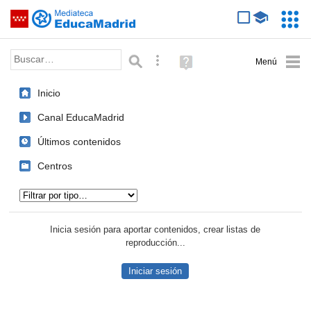
Mediateca de EducaMadrid
Saltar navegación
Servic
Educa
Palabra o frase:
Búsqueda avanzada
Ayuda
(en
ventana
Inicio
nueva)
Canal EducaMadrid
Últimos contenidos
Centros
Tipo de contenido:
Inicia sesión para aportar contenidos, crear listas de
reproducción...
Iniciar sesión