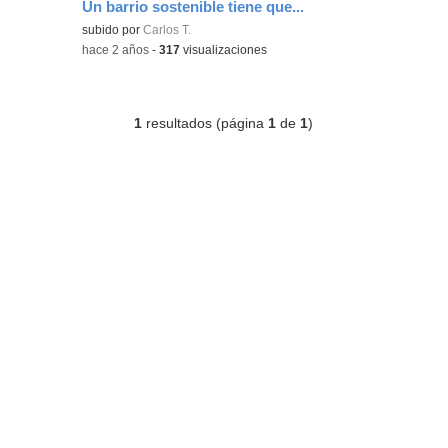
Un barrio sostenible tiene que...
Contenido educativo.
subido por
Carlos T.
-
hace 2 años
-
317
visualizaciones
1
resultados (página
1
de
1
)