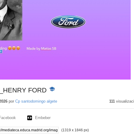
_HENRY FORD
-
Contenido
educativo
2026
por
Cp santodomingo algete
111
visualizac
Facebook
Embeber
(1319 x 1846 px)