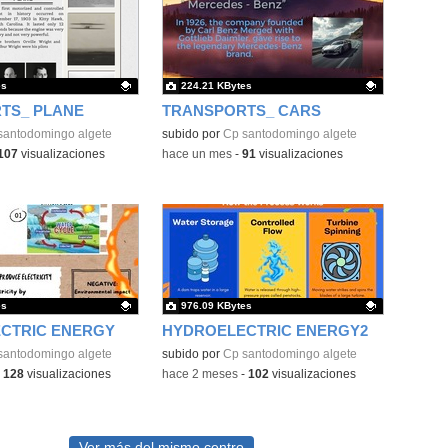
es
224.21 KBytes
TS_ PLANE
TRANSPORTS_ CARS
ativo.
santodomingo algete
Contenido educativo.
subido por
Cp santodomingo algete
107
visualizaciones
-
hace un mes
-
91
visualizaciones
es
976.09 KBytes
CTRIC ENERGY
HYDROELECTRIC ENERGY2
ativo.
santodomingo algete
Contenido educativo.
subido por
Cp santodomingo algete
-
128
visualizaciones
-
hace 2 meses
-
102
visualizaciones
Ver más del mismo centro