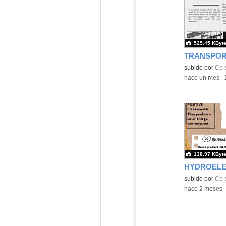
525.45 KByt
TRANSPOR
Contenido educ
subido por
Cp 
-
hace un mes
-
138.97 KByt
HYDROELE
Contenido educ
subido por
Cp 
-
hace 2 meses