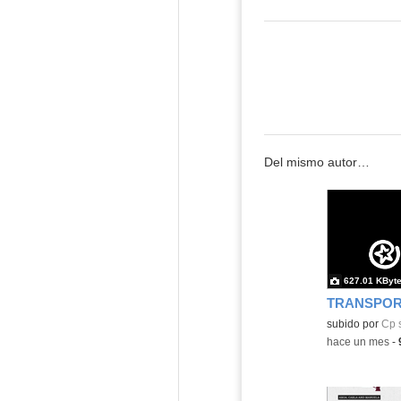
Del mismo autor…
627.01 KByt
TRANSPOR
Contenido educ
subido por
Cp 
-
hace un mes
-