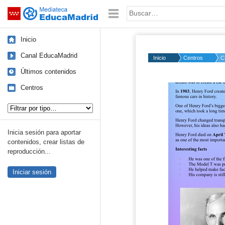
Mediateca de EducaMadrid
Saltar navegación
Palabra o frase:
Inicio
Canal EducaMadrid
Inicio
Centros
C
Últimos contenidos
Centros
Tipo de contenido:
Inicia sesión para aportar
contenidos, crear listas de
reproducción...
Iniciar sesión