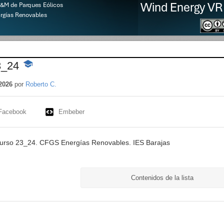
3_24
-
Contenido
educativo
2026
por
Roberto C.
Facebook
Embeber
urso 23_24. CFGS Energías Renovables. IES Barajas
Contenidos de la lista