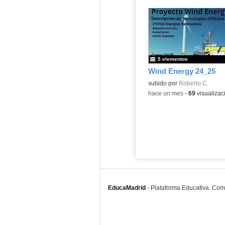
5 elementos
Wind Energy 24_25
Contenido educativo.
subido por
Roberto C.
-
hace un mes
-
69
visualizac
EducaMadrid
-
Plataforma Educativa. Co