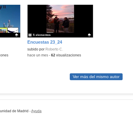
5 elementos
Encuestas 23_24
Contenido educativo.
subido por
Roberto C.
iones
-
hace un mes
-
62
visualizaciones
Ver más del mismo autor
munidad de Madrid
-
Ayuda
(en ventana nueva)