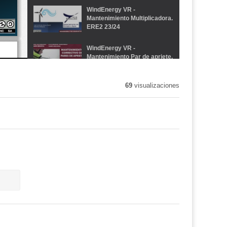
WindEnergy VR -
Mantenimiento Multiplicadora.
ERE2 23/24
WindEnergy VR -
Mantenimiento Par de apriete.
ERE2 23/24
69
visualizaciones
WindEnergy VR -
Mantenimiento Elevador.
ERE2 23/24
WindEnergy VR -
Instumentación. ERE2 23/24
WindEnergy VR - Drive train.
ERE2 23/24
WindEnergy VR - Pitch
system. ERE2 23/24