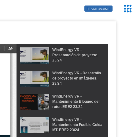
Servic
Iniciar sesión
Educa
WindEnergy VR -
Presentación de proyecto.
23/24
WindEnergy VR - Desarrollo
de proyecto en imágenes.
23/24
WindEnergy VR -
Mantenimiento Bloqueo del
rotor. ERE2 23/24
WindEnergy VR -
Mantenimiento Fusible Celda
MT. ERE2 23/24