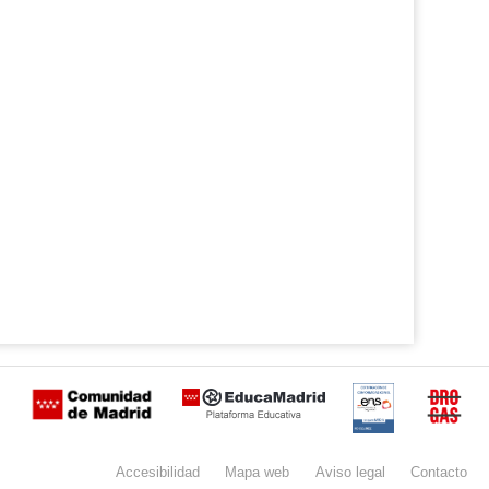
WindEnergy VR - Yaw System.
ERE2 23/24
Certificación
Buzón
de
anónimo
Accesibilidad
Mapa
web
Aviso
legal
Contacto