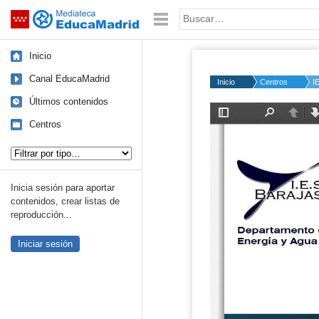
Mediateca de EducaMadrid
Saltar navegación
Palabra o frase:
Inicio
Canal EducaMadrid
Inicio
Centros
I
Últimos contenidos
Centros
Tipo de contenido:
Inicia sesión para aportar
contenidos, crear listas de
reproducción...
Iniciar sesión