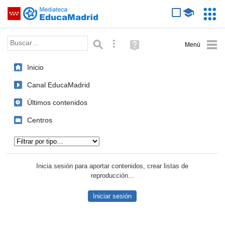
Mediateca de EducaMadrid
Saltar navegación
Servic
Educa
Palabra o frase:
Búsqueda avanzada
Ayuda
(en
ventana
Inicio
nueva)
Canal EducaMadrid
Últimos contenidos
Centros
Tipo de contenido:
Inicia sesión para aportar contenidos, crear listas de
reproducción...
Iniciar sesión