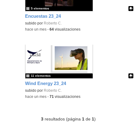
5 elementos
Encuestas 23_24
Contenido educativo.
subido por
Roberto C.
-
hace un mes
-
64
visualizaciones
11 elementos
Wind Energy 23_24
Contenido educativo.
subido por
Roberto C.
-
hace un mes
-
71
visualizaciones
3
resultados (página
1
de
1
)