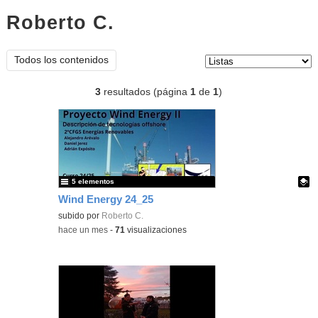
Roberto C.
listas
Tipo de contenido:
Todos los contenidos
3
resultados (página
1
de
1
)
5 elementos
Wind Energy 24_25
Contenido educativo.
subido por
Roberto C.
-
hace un mes
-
71
visualizaciones