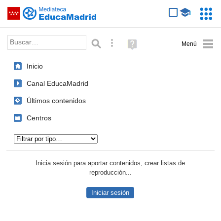
Mediateca de EducaMadrid
Saltar navegación
Servic
Educa
Palabra o frase:
Búsqueda avanzada
Ayuda
(en
ventana
Inicio
nueva)
Canal EducaMadrid
Últimos contenidos
Centros
Tipo de contenido:
Inicia sesión para aportar contenidos, crear listas de
reproducción...
Iniciar sesión