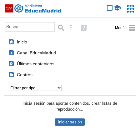
Mediateca de EducaMadrid
Saltar navegación
Servic
Educa
Palabra o frase:
Búsqueda avanzada
Ayuda
(en
ventana
Inicio
nueva)
Canal EducaMadrid
Últimos contenidos
Centros
Tipo de contenido:
Inicia sesión para aportar contenidos, crear listas de
reproducción...
Iniciar sesión