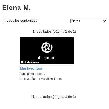
Elena M.
listas
Tipo de contenido:
Todos los contenidos
1
resultados (página
1
de
1
)
1 elementos
Mis favoritos
subido por
Elena M.
-
hace 3 años
-
7
visualizaciones
1
resultados (página
1
de
1
)