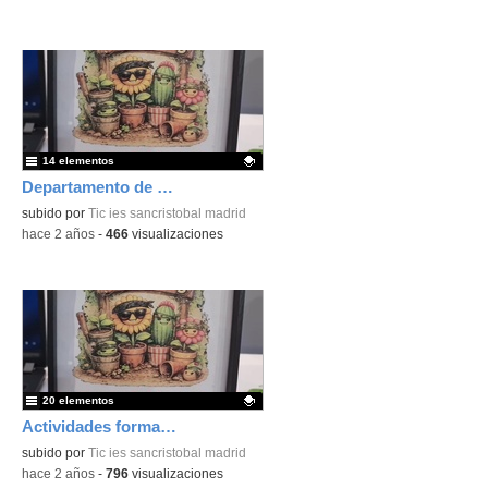
14 elementos
Departamento de Tecnología
Contenido educativo.
subido por
Tic ies sancristobal madrid
-
hace 2 años
-
466
visualizaciones
20 elementos
Actividades formativas
Contenido educativo.
subido por
Tic ies sancristobal madrid
-
hace 2 años
-
796
visualizaciones