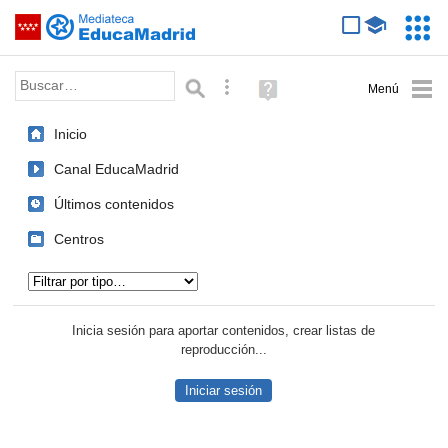
Mediateca de EducaMadrid
Saltar navegación
Servic
Educa
Palabra o frase:
Búsqueda avanzada
Ayuda
(en
ventana
Inicio
nueva)
Canal EducaMadrid
Últimos contenidos
Centros
Tipo de contenido:
Inicia sesión para aportar contenidos, crear listas de
reproducción...
Iniciar sesión