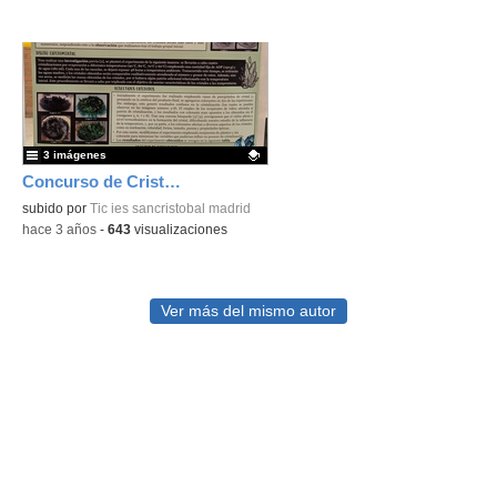
3 imágenes
Concurso de Cristalización en la Escuela
Contenido educativo.
subido por
Tic ies sancristobal madrid
-
hace 3 años
-
643
visualizaciones
Ver más del mismo autor