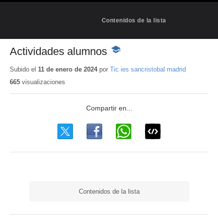
Contenidos de la lista
Actividades alumnos
-
Contenido
educativo
Subido el
11 de enero de 2024
por
Tic ies sancristobal madrid
665
visualizaciones
Contenidos de la lista