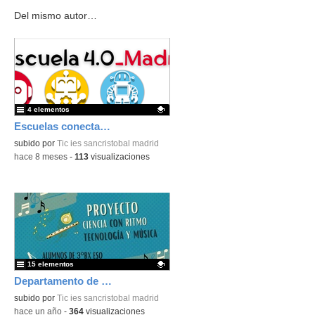
Del mismo autor…
4 elementos
Escuelas conectadas 4.0
Contenido educativo.
subido por
Tic ies sancristobal madrid
-
hace 8 meses
-
113
visualizaciones
15 elementos
Departamento de música
Contenido educativo.
subido por
Tic ies sancristobal madrid
-
hace un año
-
364
visualizaciones