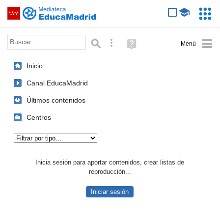
Mediateca de EducaMadrid
Saltar navegación
Servic
Educa
Palabra o frase:
Búsqueda avanzada
Ayuda
(en
ventana
Inicio
nueva)
Canal EducaMadrid
Últimos contenidos
Centros
Tipo de contenido:
Inicia sesión para aportar contenidos, crear listas de
reproducción...
Iniciar sesión