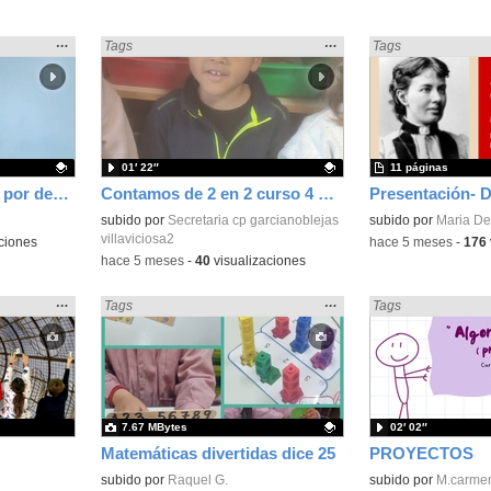
Mostrar
…
Mostrar
…
icas)» en:
Encontrado «ABN (matemáticas)» en:
Tags
Encontrado «ABN (
Tags
la
la
ubicación
ubicación
de la
de la
búsqueda
búsqueda
01′ 22″
11 páginas
ABN 3º Multiplicación por descomposición
Contamos de 2 en 2 curso 4 años 2025/26
Contenido educativo.
subido por
Secretaria cp garcianoblejas
Contenido educativo
subido por
Maria De
villaviciosa2
ciones
-
hace 5 meses
-
176
-
hace 5 meses
-
40
visualizaciones
Mostrar
…
Mostrar
…
icas)» en:
Encontrado «ABN (matemáticas)» en:
Tags
Encontrado «ABN (
Tags
la
la
ubicación
ubicación
de la
de la
búsqueda
búsqueda
7.67 MBytes
02′ 02″
Matemáticas divertidas dice 25
PROYECTOS
Contenido educativo.
subido por
Raquel G.
Contenido educativo
subido por
M.carmen