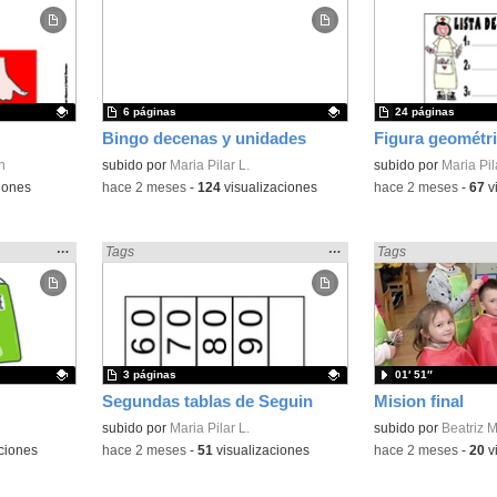
la
la
ubicación
ubicación
de la
de la
búsqueda
búsqueda
6 páginas
24 páginas
Bingo decenas y unidades
Figura geométr
n
Contenido educativo.
subido por
Maria Pilar L.
Contenido educativo
subido por
Maria Pil
iones
-
hace 2 meses
-
124
visualizaciones
-
hace 2 meses
-
67
v
Mostrar
…
Mostrar
…
icas)» en:
Encontrado «ABN (matemáticas)» en:
Tags
Encontrado «ABN (
Tags
la
la
ubicación
ubicación
de la
de la
búsqueda
búsqueda
3 páginas
01′ 51″
Segundas tablas de Seguin
Mision final
Contenido educativo.
subido por
Maria Pilar L.
Contenido educativo
subido por
Beatriz M
ciones
-
hace 2 meses
-
51
visualizaciones
-
hace 2 meses
-
20
v