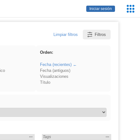
Servic
Iniciar sesión
Educa
Limpiar filtros
Filtros
Orden:
Fecha (recientes)
ico
Fecha (antiguos)
Visualizaciones
Título
Mostrar
…
Mostrar
…
matemáticas)» en:
Encontrado «ABN (matemáticas)» en:
Tags