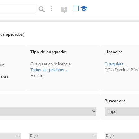
Búsqueda avanzada
Ayuda
(en
ventana
nueva)
ros aplicados)
 ABN (matemáticas)
Tipo de búsqueda:
Licencia:
Cualquier coincidencia
Cualquiera
por
Todas las palabras
CC
o Dominio Públ
Exacta
lares
Buscar en:
Mostrar
…
Mostrar
…
icas)» en:
Encontrado «ABN (matemáticas)» en:
Tags
Encontrado «ABN (
Tags