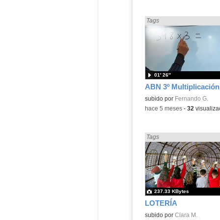
Encontrado «ABN (matemát
Tags
01′ 26″
Contenido educativo.
subido por
Fernando G.
-
hace 5 meses
-
32
visualiza
Encontrado «ABN (matemát
Tags
237.33 KBytes
LOTERÍA
subido por
Clara M.