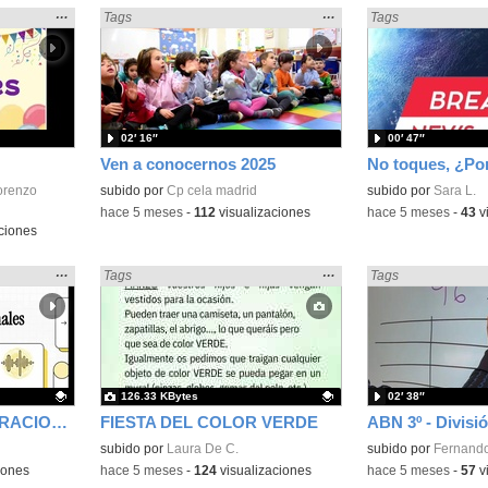
Mostrar
…
Mostrar
…
icas)» en:
Encontrado «ABN (matemáticas)» en:
Tags
Encontrado «ABN (
Tags
la
la
ubicación
ubicación
de la
de la
búsqueda
búsqueda
02′ 16″
00′ 47″
Ven a conocernos 2025
No toques, ¿Po
orenzo
subido por
Cp cela madrid
Contenido educativo
subido por
Sara L.
-
hace 5 meses
-
112
visualizaciones
-
hace 5 meses
-
43
v
ciones
Mostrar
…
Mostrar
…
icas)» en:
Encontrado «ABN (matemáticas)» en:
Tags
Encontrado «ABN (
Tags
la
la
ubicación
ubicación
de la
de la
búsqueda
búsqueda
126.33 KBytes
02′ 38″
Video matemáticas IRRACIONALES
FIESTA DEL COLOR VERDE
ABN 3º - Divisió
Contenido educativo.
subido por
Laura De C.
Contenido educativo
subido por
Fernando
iones
-
hace 5 meses
-
124
visualizaciones
-
hace 5 meses
-
57
v