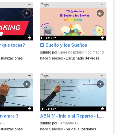
Mostrar
…
Mostrar
…
matemáticas)» en:
Encontrado «ABN (matemáticas)» en:
Tags
la
la
ubicación
ubicación
de la
de la
búsqueda
búsqueda
15′ 08″
r qué tocas?
El Sueño y los Sueños
.
Contenido educativo.
subido por
Cpee hospitalclinico madrid
isualizaciones
-
hace 5 meses
-
Escuchado
34
veces
Mostrar
…
Mostrar
…
matemáticas)» en:
Encontrado «ABN (matemáticas)» en:
Tags
la
la
ubicación
ubicación
de la
de la
búsqueda
búsqueda
01′ 58″
n entre 3
ABN 3º - Inicio al Reparto - La división
.
 G.
Contenido educativo.
subido por
Fernando G.
isualizaciones
-
hace 5 meses
-
54
visualizaciones