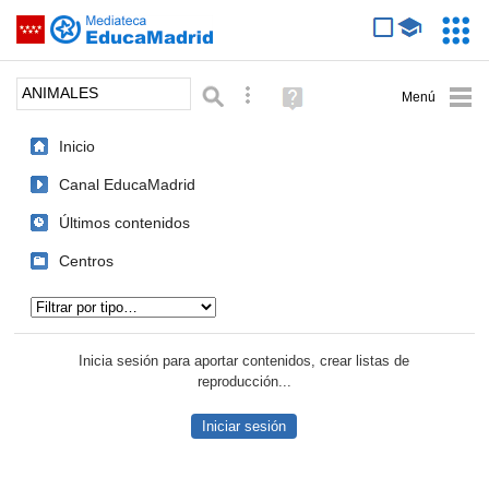
Mediateca de EducaMadrid
Saltar navegación
Servic
Educa
Palabra o frase:
Búsqueda avanzada
Ayuda
(en
ventana
Inicio
nueva)
Canal EducaMadrid
Últimos contenidos
Centros
Tipo de contenido:
Inicia sesión para aportar contenidos, crear listas de
reproducción...
Iniciar sesión