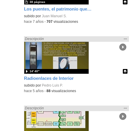
38 páginas
Los puentes, el patrimonio que nos une
Contenido educativo.
subido por
Juan Manuel S.
-
hace 7 años
-
707
visualizaciones
Mos
…
Encontrado «Arquitectura» en:
Descripción
la
ubic
de l
bús
14′ 40″
Radioenlaces de Interior
Contenido educativo.
subido por
Pedro Luis P.
-
hace 5 años
-
88
visualizaciones
Mos
…
Encontrado «Arquitectura» en:
Descripción
la
ubic
de l
bús