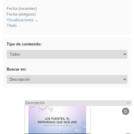
Fecha (recientes)
Fecha (antiguos)
Visualizaciones
Título
Tipo de contenido:
Buscar en:
Mos
…
Encontrado «Arquitectura» en:
Descripción
la
ubic
de l
bús