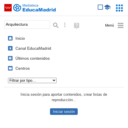
Mediateca de EducaMadrid
Saltar navegación
Servic
Educa
Palabra o frase:
Búsqueda avanzada
Ayuda
(en
ventana
Inicio
nueva)
Canal EducaMadrid
Últimos contenidos
Centros
Tipo de contenido:
Inicia sesión para aportar contenidos, crear listas de
reproducción...
Iniciar sesión