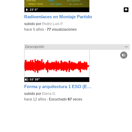
23′ 0″
Radioenlaces en Montaje Partido
Contenido educativo.
subido por
Pedro Luis P.
-
hace 5 años
-
77
visualizaciones
Mos
…
Encontrado «Arquitectura» en:
Descripción
la
ubic
de l
bús
03′ 38″
Forma y arquitectura 1 ESO (English)
subido por
Elena G.
-
hace 12 años
-
Escuchado
67
veces