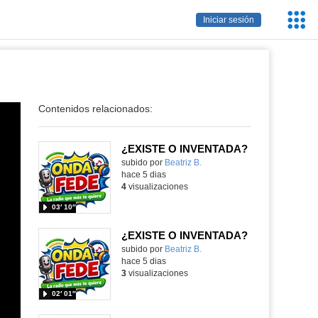
Servic
Iniciar sesión
Educa
Contenidos relacionados:
¿EXISTE O INVENTADA?
Contenido educativo.
subido por
Beatriz B.
-
hace 5 dias
4
visualizaciones
03′ 10″
¿EXISTE O INVENTADA?
Contenido educativo.
subido por
Beatriz B.
-
hace 5 dias
3
visualizaciones
02′ 01″