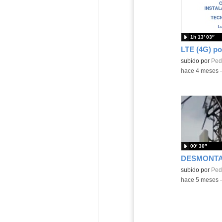
1h 13′ 03″
Contenido educ
subido por
Pedr
-
hace 4 meses
00′ 30″
Contenido educ
subido por
Pedr
-
hace 5 meses