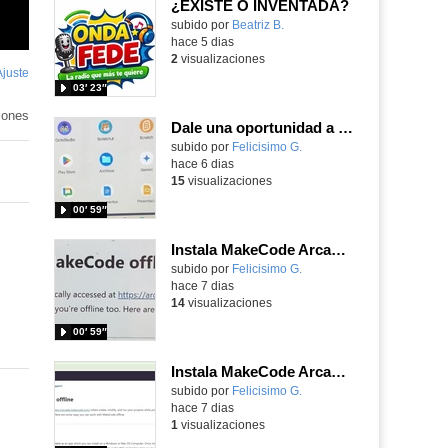
¿EXISTE O INVENTADA?
Contenido educativo.
subido por
Beatriz B.
-
hace 5 dias
2
visualizaciones
Ajuste
de
03′ 23″
pantalla
iones
Dale una oportunidad a los Chromebooks y utiliza un proyector para realizar talleres si no tienes pantallas táctiles
Contenido educativo.
subido por
Felicisimo G.
-
hace 6 dias
15
visualizaciones
00′ 59″
Instala MakeCode Arcade para trabajar offline en tu tablet, ordenador, Chromebook
Contenido educativo.
subido por
Felicisimo G.
-
hace 7 dias
14
visualizaciones
00′ 59″
Instala MakeCode Arcade offline para programar grandes juegos sin necesidad de Internet
Contenido educativo.
subido por
Felicisimo G.
-
hace 7 dias
1
visualizaciones