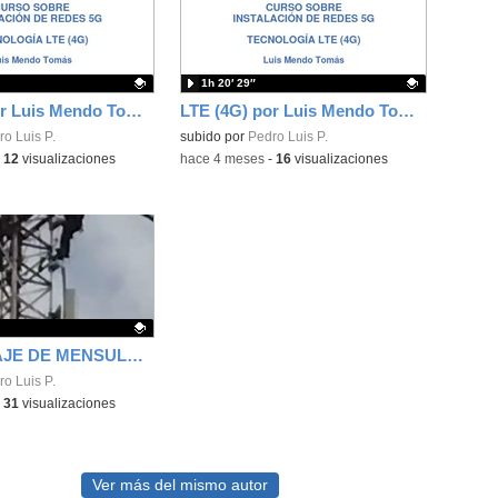
1h 20′ 29″
LTE (4G) por Luis Mendo Tomás; profesor de la ETSIT (UPM) - Parte 2
LTE (4G) por Luis Mendo Tomás; profesor de la ETSIT (UPM) - Parte 1
ativo.
o Luis P.
Contenido educativo.
subido por
Pedro Luis P.
-
12
visualizaciones
-
hace 4 meses
-
16
visualizaciones
DESMONTAJE DE MENSULAS EN TORRE DE COMUNICACIONES
ativo.
o Luis P.
-
31
visualizaciones
Ver más del mismo autor