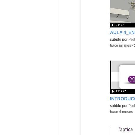
01′ 0″
Contenido educ
subido por
Pedr
-
hace un mes
-
12′ 22″
Contenido educ
subido por
Pedr
-
hace 4 meses