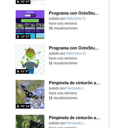
02′ 07″
Programa con OctoStudio, un juego de disparos contra Zombies con un cargador basado en el House of the dead
Contenido educativo.
subido por
Felicisimo G.
-
hace una semana
31
visualizaciones
13′ 07″
Programa con OctoStudio, un juego homenajeando al House of the dead con Zombies
Contenido educativo.
subido por
Felicisimo G.
-
hace una semana
11
visualizaciones
01′ 0″
Pimpinela de cinturón amarillo Amata phegea (Linnaeus, 1758)
Contenido educativo.
subido por
Fernando L.
-
hace una semana
11
visualizaciones
00′ 14″
Pimpinela de cinturón amarillo Amata phegea (Linnaeus, 1758)
Contenido educativo.
subido por
Fernando L.
-
hace una semana