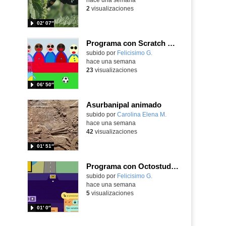
2
visualizaciones
02′ 07″
Programa con Scratch Jr una barrera que se desplaza para dar sensación de movimiento
Contenido educativo.
subido por
Felicisimo G.
-
hace una semana
23
visualizaciones
06′ 50″
Asurbanipal animado
Contenido educativo.
subido por
Carolina Elena M.
-
hace una semana
42
visualizaciones
01′ 51″
Programa con Octostudio, un juego de Educación Víal cruzando un paso de cebra.
Contenido educativo.
subido por
Felicisimo G.
-
hace una semana
5
visualizaciones
01′ 0″