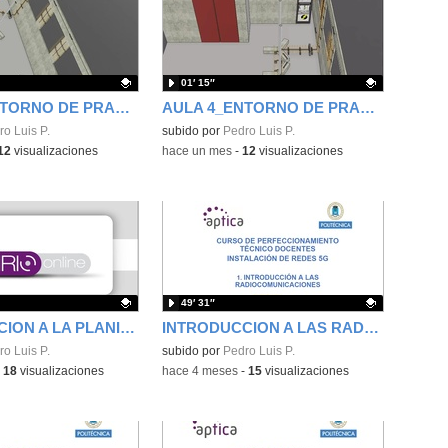
01′ 15″
AULA 4_ENTORNO DE PRACTICA 10
AULA 4_ENTORNO DE PRACTICAS 6 y 8
ativo.
o Luis P.
Contenido educativo.
subido por
Pedro Luis P.
12
visualizaciones
-
hace un mes
-
12
visualizaciones
49′ 31″
INTRODUCCION A LA PLANIFICACION RADIOELECTRICA DE COBERTURA EN SUPERFICIE, con XIRIO-ONLINE, por Henar Larrinaga (APTICA).
INTRODUCCION A LAS RADIOCOMUNICACIONES por José Manuel Riera ETSIT (UPM)
ativo.
o Luis P.
Contenido educativo.
subido por
Pedro Luis P.
-
18
visualizaciones
-
hace 4 meses
-
15
visualizaciones