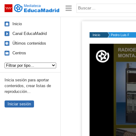
Mediateca de EducaMadrid
Saltar navegación
Palabra o frase:
Inicio
Canal EducaMadrid
Inicio
Pedro Luis P.
Últimos contenidos
Volume
50%
Centros
Tipo de contenido:
Inicia sesión para aportar
contenidos, crear listas de
reproducción...
Iniciar sesión