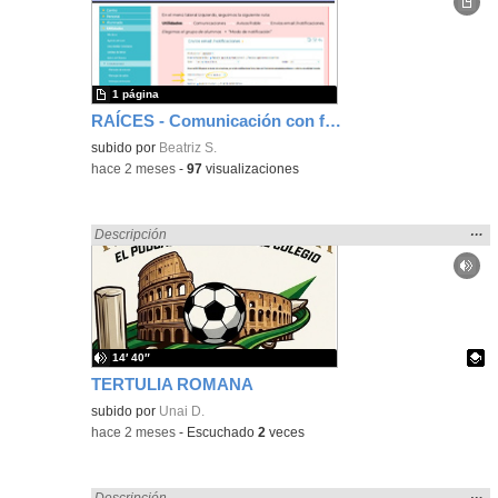
ubic
de l
bús
1 página
RAÍCES - Comunicación con familias
subido por
Beatriz S.
-
hace 2 meses
-
97
visualizaciones
Mos
…
Encontrado «Comunicación» en:
Descripción
la
ubic
de l
bús
14′ 40″
TERTULIA ROMANA
Contenido educativo.
subido por
Unai D.
-
hace 2 meses
-
Escuchado
2
veces
Mos
…
Encontrado «Comunicación» en:
Descripción