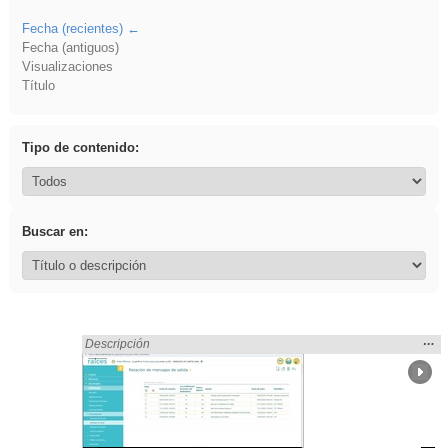
Fecha (recientes)
Fecha (antiguos)
Visualizaciones
Título
Tipo de contenido:
Buscar en:
Mos
…
Encontrado «Comunicación» en:
Descripción
la
ubic
de l
bús