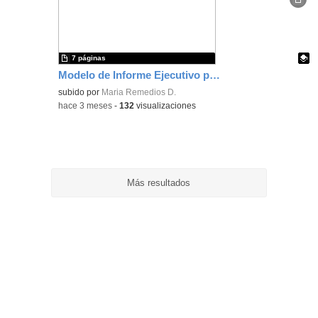
ubic
de l
bús
7 páginas
Modelo de Informe Ejecutivo para el diseño de una Plan de Comunicación en Centros de Enseñanzas Artísticas Superiores
Contenido educativo.
subido por
Maria Remedios D.
-
hace 3 meses
-
132
visualizaciones
Más resultados