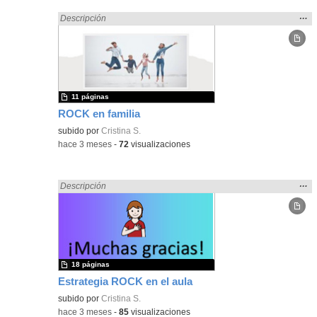
Mos
…
Encontrado «Comunicación» en:
Descripción
la
ubic
de l
bús
11 páginas
ROCK en familia
subido por
Cristina S.
-
hace 3 meses
-
72
visualizaciones
Mos
…
Encontrado «Comunicación» en:
Descripción
la
ubic
de l
bús
18 páginas
Estrategia ROCK en el aula
subido por
Cristina S.
-
hace 3 meses
-
85
visualizaciones