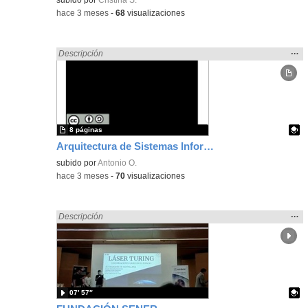
-
hace 3 meses
-
68
visualizaciones
Mos
…
Encontrado «Comunicación» en:
Descripción
la
ubic
de l
bús
8 páginas
Arquitectura de Sistemas Informáticos y Scripting de Control Maqueen
Contenido educativo.
subido por
Antonio O.
-
hace 3 meses
-
70
visualizaciones
Mos
…
Encontrado «Comunicación» en:
Descripción
la
ubic
de l
bús
07′ 57″