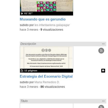
bús
01′ 31″
Museando que es gerundio
subido por
Ies infantaelena galapagar
-
hace 3 meses
-
9
visualizaciones
Mos
…
Encontrado «Comunicación» en:
Descripción
la
ubic
de l
bús
12 páginas
Estrategia del Escenario Digital
Contenido educativo.
subido por
Maria Remedios D.
-
hace 3 meses
-
86
visualizaciones
Mos
…
Encontrado «Comunicación» en:
Título
la