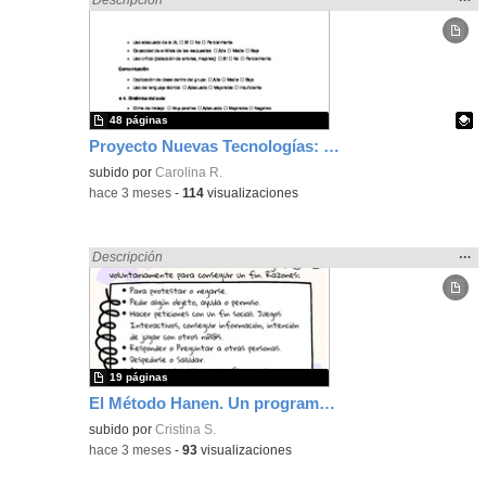
la
ubic
de l
bús
48 páginas
Proyecto Nuevas Tecnologías: IA, Radio, Programación y Robótica. IES de La Cabrera
Contenido educativo.
subido por
Carolina R.
-
hace 3 meses
-
114
visualizaciones
Mos
…
Encontrado «Comunicación» en:
Descripción
la
ubic
de l
bús
19 páginas
El Método Hanen. Un programa dirigido a los padres de niños autistas (TEA)
subido por
Cristina S.
-
hace 3 meses
-
93
visualizaciones