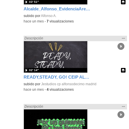
03′ 51″
Alcalde_Alfonso_EvidenciaArea_1
Contenido educativo.
subido por
Alfonso A.
-
hace un mes
-
7
visualizaciones
Mos
…
Encontrado «Comunicación» en:
Descripción
la
ubic
de l
bús
02′ 14″
READY,STEADY, GO! CEIP ALFONSO X EL SABIO
Contenido educativo.
subido por
Jestudios cp alfonsodecimo madrid
-
hace un mes
-
4
visualizaciones
Mos
…
Encontrado «Comunicación» en:
Descripción
la
ubic
de l
bús