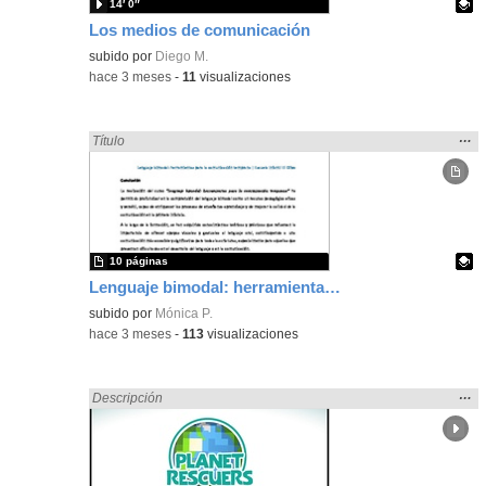
14′ 0″
Los medios de comunicación
Contenido educativo.
subido por
Diego M.
-
hace 3 meses
-
11
visualizaciones
Mos
…
Encontrado «Comunicación» en:
Título
la
ubic
de l
bús
10 páginas
Lenguaje bimodal: herramientas para la comunicación tempana
Contenido educativo.
subido por
Mónica P.
-
hace 3 meses
-
113
visualizaciones
Mos
…
Encontrado «Comunicación» en:
Descripción
la
ubic
de l
bús