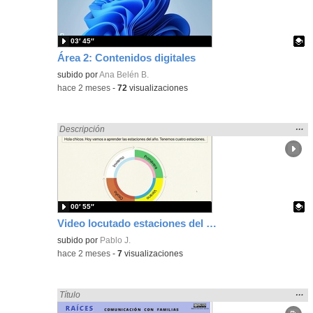
bús
03′ 45″
Área 2: Contenidos digitales
Contenido educativo.
subido por
Ana Belén B.
-
hace 2 meses
-
72
visualizaciones
Mos
…
Encontrado «Comunicación» en:
Descripción
la
ubic
de l
bús
00′ 55″
Video locutado estaciones del año
Contenido educativo.
subido por
Pablo J.
-
hace 2 meses
-
7
visualizaciones
Mos
…
Encontrado «Comunicación» en:
Título
la