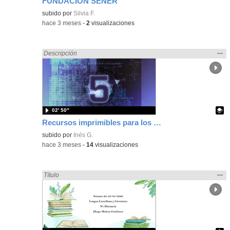
FUNDACIÓN SENER
Contenido educativo.
subido por
Silvia F.
-
hace 3 meses
-
2
visualizaciones
Mos
…
Encontrado «Comunicación» en:
Descripción
la
ubic
de l
bús
02′ 50″
Recursos imprimibles para los primeros días de clase de los alumnos extranjeros que desconocen el castellano o español
Contenido educativo.
subido por
Inés G.
-
hace 3 meses
-
14
visualizaciones
Mos
…
Encontrado «Comunicación» en:
Título
la
ubic
de l
bús