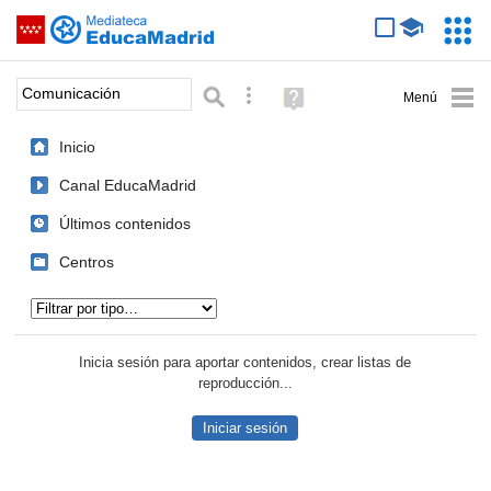
Mediateca de EducaMadrid
Saltar navegación
Servic
Educa
Palabra o frase:
Búsqueda avanzada
Ayuda
(en
ventana
Inicio
nueva)
Canal EducaMadrid
Últimos contenidos
Centros
Tipo de contenido:
Inicia sesión para aportar contenidos, crear listas de
reproducción...
Iniciar sesión