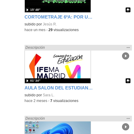
15′ 48″
CORTOMETRAJE 6ºA: POR UN GUISANTE NO TAN TIERNO
Contenido educativo.
subido por
Jesús R.
-
hace un mes
-
29
visualizaciones
Mos
…
Encontrado «Comunicación» en:
Descripción
la
ubic
de l
bús
01′ 34″
AULA SALON DEL ESTUDIANTES IES VALLECAS I BACHILLERATO ARTES
Contenido educativo.
subido por
Sara L.
-
hace 2 meses
-
7
visualizaciones
Mos
…
Encontrado «Comunicación» en:
Descripción
la
ubic
de l