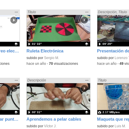
Mostrar
…
Mostrar
…
n:
Encontrado «Electrónica» en:
Título
Encontrado «Electr
Descripción
,
Título
la
la
ubicación
ubicación
de la
de la
búsqueda
búsqueda
01′ 33″
09′ 29″
Tutorial enviar un correo electrónico y adjuntar foto
Ruleta Electrónica
Contenido educativo.
subido por
Sergio M.
Contenido educativo
subido por
Lorenzo 
ciones
-
hace un año
-
70
visualizaciones
-
hace un año
-
49
vis
Mostrar
…
Mostrar
…
n:
Encontrado «Electrónica» en:
Descripción
Encontrado «Electr
Título
la
la
ubicación
ubicación
de la
de la
búsqueda
búsqueda
00′ 31″
2.17 MBytes
Aprendemos a preparar puntas de cables que garanticen buena conexión
Aprendemos a pelar cables
Contenido educativo.
subido por
Víctor J.
Contenido educativo
subido por
Luis M.