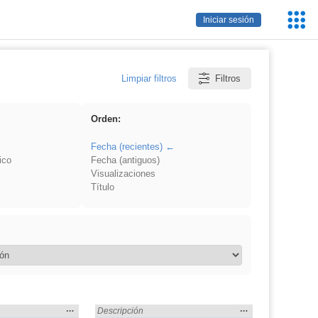
Servic
Iniciar sesión
Educa
Limpiar filtros
Filtros
Orden:
Fecha (recientes)
ico
Fecha (antiguos)
Visualizaciones
Título
Mostrar
…
Mostrar
…
ónica» en:
Encontrado «Electrónica» en:
Descripción