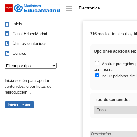
Mediateca de EducaMadrid
Saltar navegación
Palabra o frase:
Inicio
Canal EducaMadrid
316
medios totales (hay fil
Resultados de: 
Últimos contenidos
Opciones adicionales:
Centros
Tipo de contenido:
Mostrar protegidos 
contraseña
Incluir palabras simi
Inicia sesión para aportar
contenidos, crear listas de
reproducción...
Tipo de contenido:
Iniciar sesión
Encontrado «Electrónica» e
Descripción