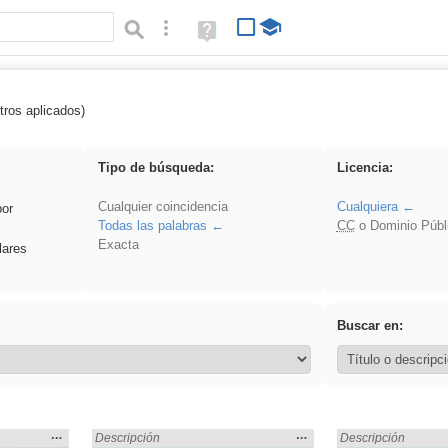
Búsqueda avanzada
Ayuda
(en
ventana
nueva)
tros aplicados)
Electrónica
Tipo de búsqueda:
Licencia:
Cualquier coincidencia
Cualquiera
por
Todas las palabras
CC
o Dominio Públ
Exacta
lares
Buscar en:
Mostrar
…
Mostrar
…
n:
Encontrado «Electrónica» en:
Descripción
Encontrado «Electr
Descripción