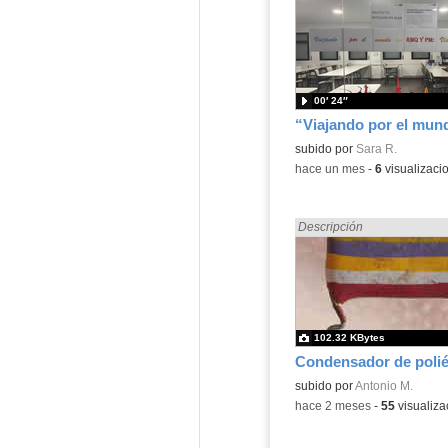
00′ 24″
Contenido educativo.
subido por
Sara R.
-
hace un mes
-
6
visualizaci
Encontrado «Electrónica» e
Descripción
102.32 KBytes
Condensador de polié
Contenido educativo.
subido por
Antonio M.
-
hace 2 meses
-
55
visualiza