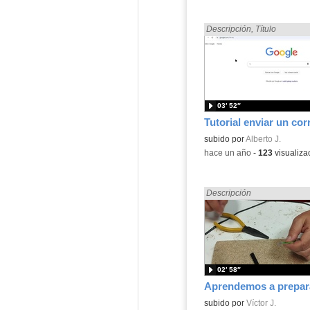
Encontrado «Electrónica» e
Descripción
,
Título
03′ 52″
Contenido educativo.
subido por
Alberto J.
-
hace un año
-
123
visualiza
Encontrado «Electrónica» e
Descripción
02′ 58″
Contenido educativo.
subido por
Víctor J.