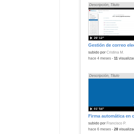
Encontrado «Electrónica» e
Descripción
,
Título
26′ 12″
Contenido educativo.
subido por
Cristina M.
-
hace 4 meses
-
11
visualiza
Encontrado «Electrónica» e
Descripción
,
Título
01′ 54″
Contenido educativo.
subido por
Francisco P.
-
hace 6 meses
-
28
visualiza