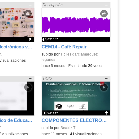
Mostrar
…
Mostrar
…
ónica» en:
Encontrado «Electrónica» en:
Descripción
la
la
ubicación
ubicación
de la
de la
búsqueda
búsqueda
09′ 45″
Componentes electrónicos variados
CEM14 - Café Repair
.
M.
subido por
Tic ies garciamarquez
leganes
visualizaciones
-
hace 5 meses
-
Escuchado
20
veces
Mostrar
…
Mostrar
…
ónica» en:
Encontrado «Electrónica» en:
Título
la
la
ubicación
ubicación
de la
de la
búsqueda
búsqueda
03′ 55″
Correo electrónico de EducaMadrid en el móvil
COMPONENTES ELECTRONICOS. ELECTRICIDAD ANALÓGICA
.
Contenido educativo.
subido por
Beatriz T.
7
visualizaciones
-
hace 11 meses
-
41
visualizaciones