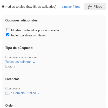
0
medios totales (hay filtros aplicados)
Limpiar filtros
Filtros
Resultados de: Hisparob
Opciones adicionales:
Mostrar protegidos por contraseña
Incluir palabras similares
Tipo de búsqueda:
Cualquier coincidencia
Todas las palabras
Exacta
Licencia:
Cualquiera
CC
o Dominio Público
Orden: