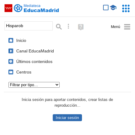
Mediateca de EducaMadrid
Saltar navegación
Servic
Educa
Palabra o frase:
Búsqueda avanzada
Ayuda
(en
ventana
Inicio
nueva)
Canal EducaMadrid
Últimos contenidos
Centros
Tipo de contenido:
Inicia sesión para aportar contenidos, crear listas de
reproducción...
Iniciar sesión