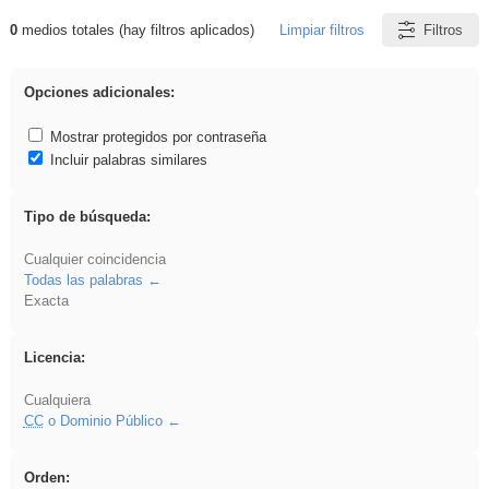
0
medios totales (hay filtros aplicados)
Limpiar filtros
Filtros
Resultados de: ritmo
Opciones adicionales:
Mostrar protegidos por contraseña
Incluir palabras similares
Tipo de búsqueda:
Cualquier coincidencia
Todas las palabras
Exacta
Licencia:
Cualquiera
CC
o Dominio Público
Orden: