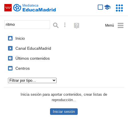
Mediateca de EducaMadrid
Saltar navegación
Servic
Educa
Palabra o frase:
Búsqueda avanzada
Ayuda
(en
ventana
Inicio
nueva)
Canal EducaMadrid
Últimos contenidos
Centros
Tipo de contenido:
Inicia sesión para aportar contenidos, crear listas de
reproducción...
Iniciar sesión