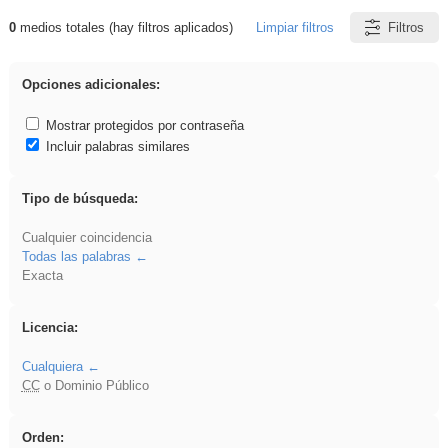
0
medios totales (hay filtros aplicados)
Limpiar filtros
Filtros
Resultados de: venganza
Opciones adicionales:
Mostrar protegidos por contraseña
Incluir palabras similares
Tipo de búsqueda:
Cualquier coincidencia
Todas las palabras
Exacta
Licencia:
Cualquiera
CC
o Dominio Público
Orden: