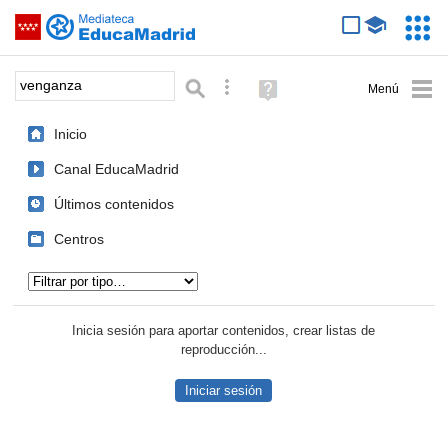
Mediateca de EducaMadrid
Saltar navegación
Servic
Educa
Palabra o frase:
Búsqueda avanzada
Ayuda
(en
ventana
Inicio
nueva)
Canal EducaMadrid
Últimos contenidos
Centros
Tipo de contenido:
Inicia sesión para aportar contenidos, crear listas de
reproducción...
Iniciar sesión