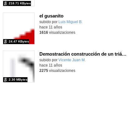
218.71 KBytes
el gusanito
subido por
Luis Miguel B.
-
hace 11 años
1616
visualizaciones
24.47 KBytes
Demostración construcción de un triángulo a partir de tres lados
subido por
Vicente Juan M.
-
hace 11 años
2275
visualizaciones
2.30 MBytes