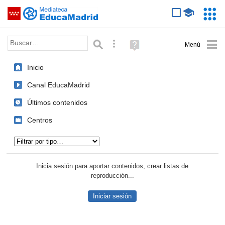
Mediateca de EducaMadrid
Saltar navegación
Servic
Educa
Palabra o frase:
Búsqueda avanzada
Ayuda
(en
ventana
Inicio
nueva)
Canal EducaMadrid
Últimos contenidos
Centros
Tipo de contenido:
Inicia sesión para aportar contenidos, crear listas de
reproducción...
Iniciar sesión