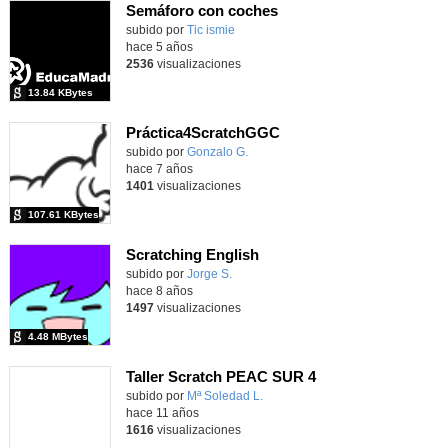
Semáforo con coches
Contenido educativo.
subido por
Tic ismie
-
hace 5 años
2536
visualizaciones
13.84 KBytes
Práctica4ScratchGGC
Contenido educativo.
subido por
Gonzalo G.
-
hace 7 años
1401
visualizaciones
107.61 KBytes
Scratching English
subido por
Jorge S.
-
hace 8 años
1497
visualizaciones
4.48 MBytes
Taller Scratch PEAC SUR 4
Contenido educativo.
subido por
Mª Soledad L.
-
hace 11 años
1616
visualizaciones