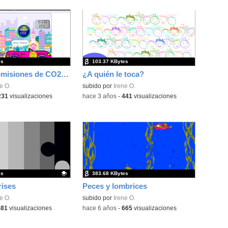
es
103.37 KBytes
Trucaje de emisiones de CO2 en vehículos
¿A quién le toca?
e O.
subido por
Irene O.
231
visualizaciones
-
hace 3 años
-
441
visualizaciones
es
383.68 KBytes
rises
Peces y lombrices
ativo.
e O.
subido por
Irene O.
581
visualizaciones
-
hace 6 años
-
665
visualizaciones