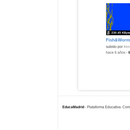
230.45 KByt
Fish&Worm
subido por
Iren
-
hace 6 años
-
EducaMadrid
-
Plataforma Educativa. Co