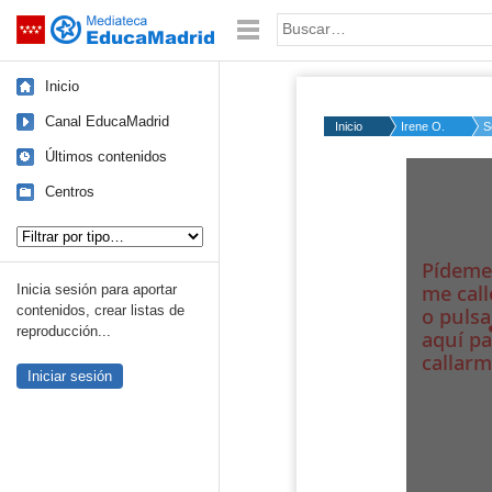
Mediateca de EducaMadrid
Saltar navegación
Palabra o frase:
Inicio
Canal EducaMadrid
Inicio
Irene O.
S
Últimos contenidos
Centros
Tipo de contenido:
Inicia sesión para aportar
contenidos, crear listas de
reproducción...
Iniciar sesión