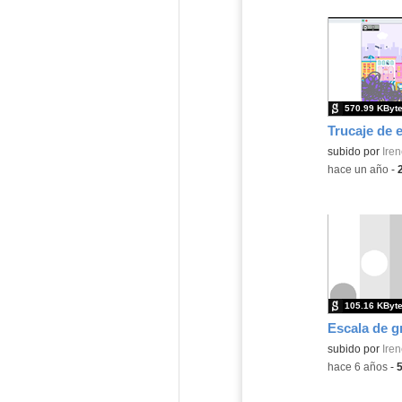
570.99 KByt
subido por
Iren
-
hace un año
-
105.16 KByt
Escala de g
Contenido educ
subido por
Iren
-
hace 6 años
-