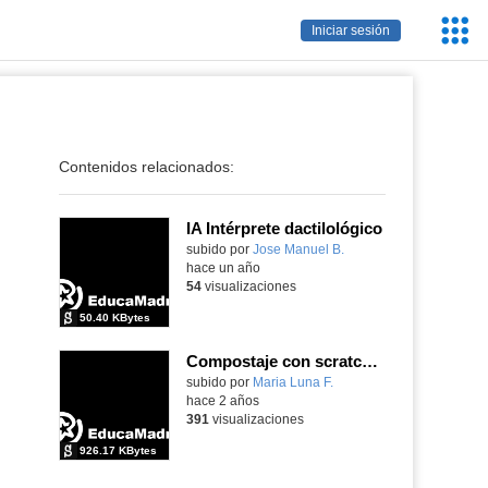
Servic
Iniciar sesión
Educa
Contenidos relacionados:
IA Intérprete dactilológico
Contenido educativo.
subido por
Jose Manuel B.
-
hace un año
54
visualizaciones
50.40 KBytes
Compostaje con scratch e inteligencia atificial
Contenido educativo.
subido por
Maria Luna F.
-
hace 2 años
391
visualizaciones
926.17 KBytes