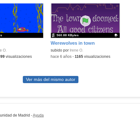
es
560.88 KBytes
Werewolves in town
e O.
Contenido educativo.
subido por
Irene O.
699
visualizaciones
-
hace 6 años
-
1165
visualizaciones
Ver más del mismo autor
munidad de Madrid
-
Ayuda
(en ventana nueva)